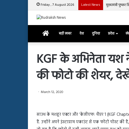
Friday , 7 August 2026
Latest News
मुख्यमंत्री पुष्क
Home
बड़ी खबर
देश
दुनिया
प्रदेश
ख
KGF के अभिनेता यश न
की फोटो की शेयर, देखे
रजत
दलाल
और
आसिम
March 12, 2020
रियाज
की
March 29, 2025
भिड़ंत,
रजत दलाल और आसिम रिया
28, 2025
सबके
साउथ के मशहूर एक्टर और ‘केजीएफ: चैप्टर 1 (KGF Chapte
हाशमी की की फिल्म ग्राउंड जीरो का
सबके सामने हुई बहस पर 
सामने
हैं. उन्होंने अपने इंस्टाग्राम एकाउंट से एक फोटो पोस्ट 
यल टीजर जारी, देंखे वीडियो…
आया रिएक्शन
हुई