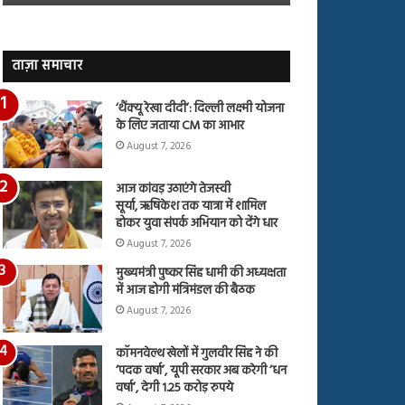
जारी,
बहस
देंखे
पर
वीडियो…
रुबीना
दिलैक
ताज़ा समाचार
का
आया
‘थैंक्यू रेखा दीदी’: दिल्ली लक्ष्मी योजना
रिएक्शन
के लिए जताया CM का आभार
August 7, 2026
आज कांवड़ उठाएंगे तेजस्वी
सूर्या, ऋषिकेश तक यात्रा में शामिल
होकर युवा संपर्क अभियान को देंगे धार
August 7, 2026
मुख्यमंत्री पुष्कर सिंह धामी की अध्यक्षता
में आज होगी मंत्रिमंडल की बैठक
August 7, 2026
कॉमनवेल्थ खेलों में गुलवीर सिंह ने की
‘पदक वर्षा’, यूपी सरकार अब करेगी ‘धन
वर्षा’, देगी 1.25 करोड़ रुपये