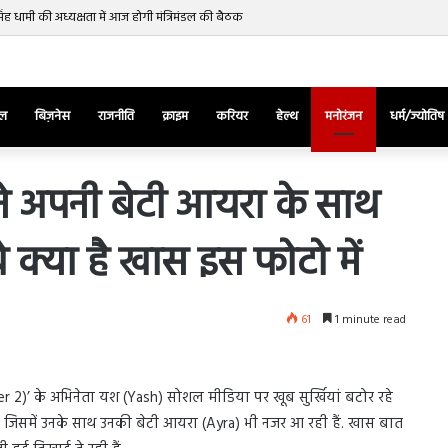
र सिंह धामी की अध्यक्षता में आज होगी मंत्रिमंडल की बैठक
ेल
बिज़नेस
राजनीति
क्राइम
करियर
हेल्थ
मनोरंजन
धर्म/ज्योतिष
े अपनी बेटी आयरा के साथ
 क्या है खास इस फोटो में
तुर्किए
में
राष्ट्रपति
एर्दोगान
61
1 minute read
के
खिलाफ
March 28, 2025
सड़क
ज की भिड़ंत,
तुर्किए में राष्ट्रपति एर्दोगान के खिलाफ सड़क
पर
r 2)’ के अभिनेता यश (Yash) सोशल मीडिया पर खूब सुर्खियां बटोर रहे
रुबीना दिलैक का
पर उतरा पिकाचू, भागते हुए आया नजर, देंखे
उतरा
की है, जिसमें उनके साथ उनकी बेटी आयरा (Ayra) भी नजर आ रही हैं. खास बात
वीडियो…
पिकाचू,