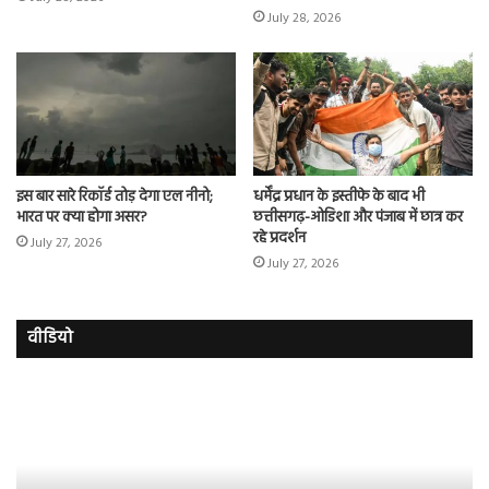
July 28, 2026
इस बार सारे रिकॉर्ड तोड़ देगा एल नीनो;
धर्मेंद्र प्रधान के इस्तीफे के बाद भी
भारत पर क्या होगा असर?
छत्तीसगढ़-ओडिशा और पंजाब में छात्र कर
रहे प्रदर्शन
July 27, 2026
July 27, 2026
वीडियो
इमरान
रज
हाशमी
दल
की
औ
की
आस
फिल्म
रि