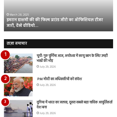
ग्राउंड
की
जीरो
भिड़
का
सब
March 28, 2025
इमरान हाशमी की की फिल्म ग्राउंड जीरो का ऑफिशियल टीजर
ऑफिशियल
साम
जारी, देंखे वीडियो…
टीजर
हुई
जारी,
बह
देंखे
पर
वीडियो…
रुब
ताज़ा समाचार
दि
का
यूपी: गुरु पूर्णिमा आज, अयोध्या में सरयू स्नान के लिए उमड़ी
आय
भक्तों की भीड़
रि
July 29, 2026
PM मोदी का अधिकारियों को संदेश
July 29, 2026
दुनिया में भारत का जलवा, दूसरा सबसे बड़ा नाविक आपूर्तिकर्ता
देश बना
July 29, 2026