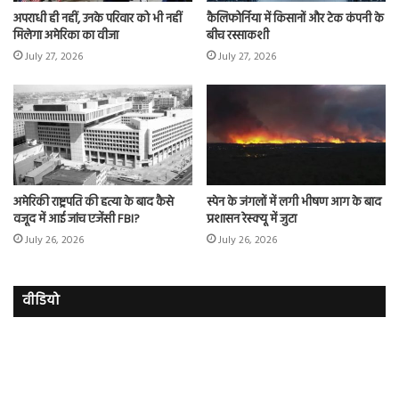
अपराधी ही नहीं, उनके परिवार को भी नहीं
कैलिफोर्निया में किसानों और टेक कंपनी के
मिलेगा अमेरिका का वीजा
बीच रस्साकशी
July 27, 2026
July 27, 2026
अमेरिकी राष्ट्रपति की हत्या के बाद कैसे
स्पेन के जंगलों में लगी भीषण आग के बाद
वजूद में आई जांच एजेंसी FBI?
प्रशासन रेस्क्यू में जुटा
July 26, 2026
July 26, 2026
वीडियो
इमरान
रज
हाशमी
दल
की
औ