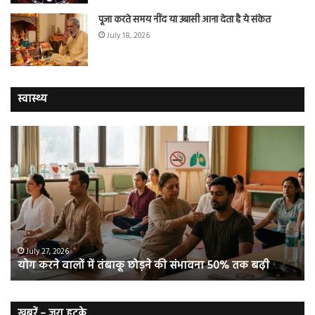
पूजा करते समय नींद या उबासी आना देता है ये संकेत
July 18, 2026
स्वास्थ्य
योग
सा
करने
जि
वालों
ओम
में
सप्
तंबाकू
को
छोड़ने
स
की
रहे
संभावना
थे
50%
‘ब्रे
July 27, 2026
योग करने वालों में तंबाकू छोड़ने की संभावना 50% तक बढ़ी
तक
बूस्
बढ़ी
वह
नि
बे
खबरें – जरा हटके