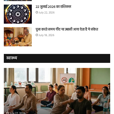
22 जुलाई 2026 का राशिफल
July 22, 2026
पूजा करते समय नींद या उबासी आना देता है ये संकेत
July 18, 2026
स्वास्थ्य
योग
सा
करने
जि
वालों
ओम
में
सप्
तंबाकू
को
छोड़ने
स
की
रहे
संभावना
थे
50%
‘ब्रे
July 27, 2026