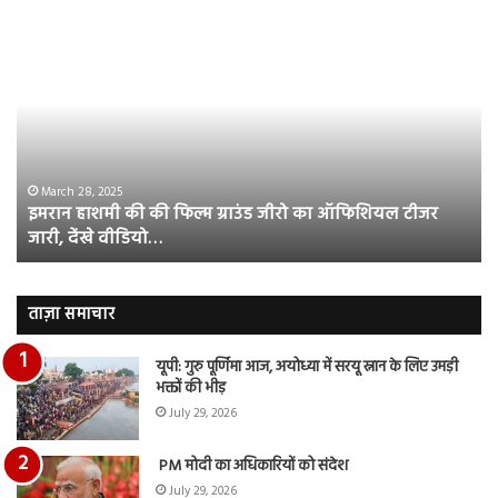
इमरान
रज
हाशमी
दल
की
औ
की
आस
फिल्म
रि
ग्राउंड
की
जीरो
भिड़
का
सब
March 28, 2025
इमरान हाशमी की की फिल्म ग्राउंड जीरो का ऑफिशियल टीजर
ऑफिशियल
साम
जारी, देंखे वीडियो…
टीजर
हुई
जारी,
बह
देंखे
पर
वीडियो…
रुब
ताज़ा समाचार
दि
का
यूपी: गुरु पूर्णिमा आज, अयोध्या में सरयू स्नान के लिए उमड़ी
आय
भक्तों की भीड़
रि
July 29, 2026
PM मोदी का अधिकारियों को संदेश
July 29, 2026