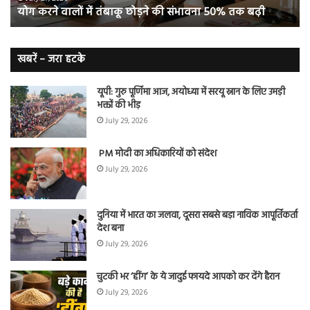
योग करने वालों में तंबाकू छोड़ने की संभावना 50% तक बढ़ी
तक
बूस्
बढ़ी
वह
नि
बे
खबरें – जरा हटके
यूपी: गुरु पूर्णिमा आज, अयोध्या में सरयू स्नान के लिए उमड़ी
भक्तों की भीड़
July 29, 2026
PM मोदी का अधिकारियों को संदेश
July 29, 2026
दुनिया में भारत का जलवा, दूसरा सबसे बड़ा नाविक आपूर्तिकर्ता
देश बना
July 29, 2026
चुटकी भर ‘हींग’ के ये जादुई फायदे आपको कर देंगे हैरान
July 29, 2026