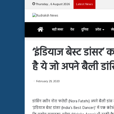
Thursday , 6 August 2026
Latest News
दुनिया में भा
Home
बड़ी खबर
देश
दुनिया
प्रदेश
ख
‘इंडियाज बेस्ट डांसर
है ये जो अपने बैली डां
रजत
दलाल
और
आसिम
February 29, 2020
रियाज
की
March 29, 2025
भिड़ंत,
रजत दलाल और आसिम रिया
28, 2025
सबके
डांसिंग क्वीन नोरा फतेही (Nora Fatehi) अपने बैली डांस 
हाशमी की की फिल्म ग्राउंड जीरो का
सबके सामने हुई बहस पर 
सामने
‘इंडियाज बेस्ट डांसर (India’s Best Dancer)’ में एक कंटेस
यल टीजर जारी, देंखे वीडियो…
आया रिएक्शन
हुई