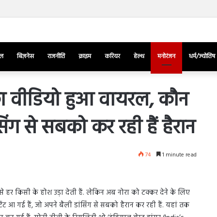
रत का जलवा, दूसरा सबसे बड़ा नाविक आपूर्तिकर्ता देश बना
ेल
बिज़नेस
राजनीति
क्राइम
करियर
हेल्थ
मनोरंजन
धर्म/ज्योतिष
’ का वीडियो हुआ वायरल, कौन
सिंग से सबको कर रही हैं हैरान
तुर्किए
में
राष्ट्रपति
एर्दोगान
74
1 minute read
के
खिलाफ
March 28, 2025
सड़क
ज की भिड़ंत,
तुर्किए में राष्ट्रपति एर्दोगान के खिलाफ सड़क
पर
से हर किसी के होश उड़ा देती हैं. लेकिन अब नोरा को टक्कर देने के लिए
रुबीना दिलैक का
पर उतरा पिकाचू, भागते हुए आया नजर, देंखे
उतरा
्टेंट आ गई हैं, जो अपने बैली डांसिंग से सबको हैरान कर रही हैं. यहां तक
वीडियो…
पिकाचू,