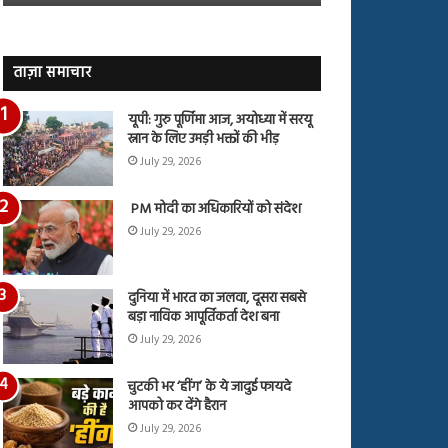
जारी,
बहस
देंखे
पर
वीडियो…
रुबीना
दिलैक
ताज़ा समाचार
का
आया
यूपी: गुरु पूर्णिमा आज, अयोध्या में सरयू
रिएक्शन
स्नान के लिए उमड़ी भक्तों की भीड़
July 29, 2026
PM मोदी का अधिकारियों को संदेश
July 29, 2026
दुनिया में भारत का जलवा, दूसरा सबसे
बड़ा नाविक आपूर्तिकर्ता देश बना
July 29, 2026
चुटकी भर ‘हींग’ के ये जादुई फायदे
आपको कर देंगे हैरान
July 29, 2026