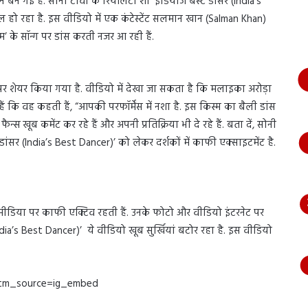
बन गई हैं. सोनी टीवी के रियलिटी शो ‘इंडियाज बेस्ट डांसर (India’s
भागते
 हो रहा है. इस वीडियो में एक कंटेस्टेंट सलमान खान (Salman Khan)
हुए
आया
’ के सॉन्ग पर डांस करती नजर आ रही हैं.
नजर,
देंखे
वीडियो…
र शेयर किया गया है. वीडियो में देखा जा सकता है कि मलाइका अरोड़ा
ी हैं कि वह कहती हैं, “आपकी परफॉर्मेंस में नशा है. इस किस्म का बैली डांस
फैन्स खूब कमेंट कर रहे हैं और अपनी प्रतिक्रिया भी दे रहे हैं. बता दें, सोनी
डांसर (India’s Best Dancer)’ को लेकर दर्शकों में काफी एक्साइटमेंट है.
 मीडिया पर काफी एक्टिव रहती हैं. उनके फोटो और वीडियो इंटरनेट पर
India’s Best Dancer)’ ये वीडियो खूब सुर्खियां बटोर रहा है. इस वीडियो
utm_source=ig_embed