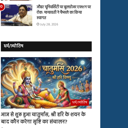
जौहर यूनिवर्सिटी पर बुलडोजर एक्शन पर
रोक: मायावती ने फैसले का किया
स्वागत
July 28, 2026
धर्म/ज्योतिष
धर्म/ज्योतिष
आज से शुरू हुआ चातुर्मास, श्री हरि के शयन के
बाद कौन करेगा सृष्टि का संचालन?