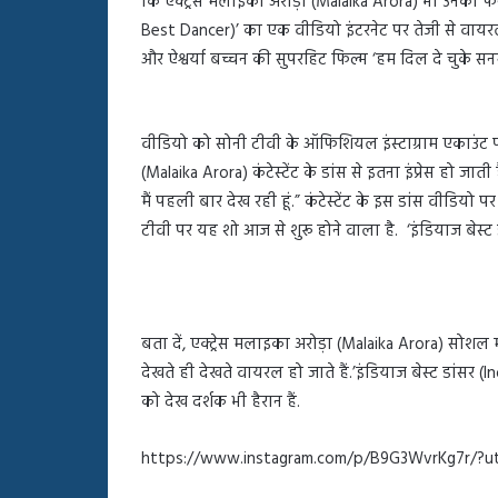
कि एक्ट्रेस मलाइका अरोड़ा (Malaika Arora) भी उनकी फैन 
बहस
Best Dancer)’ का एक वीडियो इंटरनेट पर तेजी से वायरल
पर
रुबीना
और ऐश्वर्या बच्चन की सुपरहिट फिल्म ‘हम दिल दे चुके सनम
दिलैक
का
आया
वीडियो को सोनी टीवी के ऑफिशियल इंस्टाग्राम एकाउंट प
रिएक्शन
(Malaika Arora) कंटेस्टेंट के डांस से इतना इंप्रेस हो जात
मैं पहली बार देख रही हूं.” कंटेस्टेंट के इस डांस वीडियो पर 
टीवी पर यह शो आज से शुरू होने वाला है. ‘इंडियाज बेस्ट 
बता दें, एक्ट्रेस मलाइका अरोड़ा (Malaika Arora) सोशल
देखते ही देखते वायरल हो जाते हैं.’इंडियाज बेस्ट डांसर (
को देख दर्शक भी हैरान हैं.
https://www.instagram.com/p/B9G3WvrKg7r/?