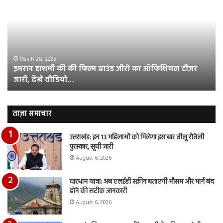
की
औ
की
आस
फिल्म
रि
ग्राउंड
की
जीरो
भिड़
का
सब
March 28, 2025
इमरान हाशमी की की फिल्म ग्राउंड जीरो का ऑफिशियल टीजर
ऑफिशियल
साम
जारी, देंखे वीडियो…
टीजर
हुई
जारी,
बह
देंखे
पर
वीडियो…
रुब
ताज़ा समाचार
दि
का
उत्तराखंड: इन 13 महिलाओं को मिलेगा इस बार तीलू रौतेली
आय
पुरस्कार, सूची जारी
रि
August 6, 2026
चारधाम यात्रा: अब एलईडी स्क्रीन बताएगी मौसम और मार्ग बंद
होने की सटीक जानकारी
August 6, 2026