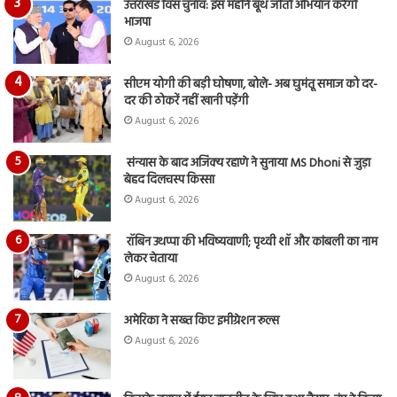
उत्तराखंड विस चुनाव: इस महीने बूथ जीतो अभियान करेगी
भाजपा
August 6, 2026
सीएम योगी की बड़ी घोषणा, बोले- अब घुमंतू समाज को दर-
दर की ठोकरें नहीं खानी पड़ेंगी
August 6, 2026
संन्यास के बाद अजिंक्‍य रहाणे ने सुनाया MS Dhoni से जुड़ा
बेहद दिलचस्प किस्सा
August 6, 2026
रॉबिन उथप्पा की भविष्यवाणी; पृथ्वी शॉ और कांबली का नाम
लेकर चेताया
August 6, 2026
अमेरिका ने सख्त किए इमीग्रेशन रूल्स
August 6, 2026