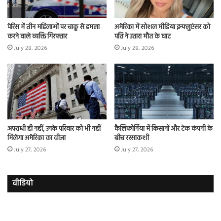
पेरिस में तीन महिलाओं पर चाकू से हमला
अमेरिका में सोशल मीडिया इन्फ्लुएंसर को
करने वाले व्यक्ति गिरफ्तार
पति ने उतारा मौत के घाट
July 28, 2026
July 28, 2026
अपराधी ही नहीं, उनके परिवार को भी नहीं
कैलिफोर्निया में किसानों और टेक कंपनी के
मिलेगा अमेरिका का वीजा
बीच रस्साकशी
July 27, 2026
July 27, 2026
वीडियो
इमरान
रज
हाशमी
दल