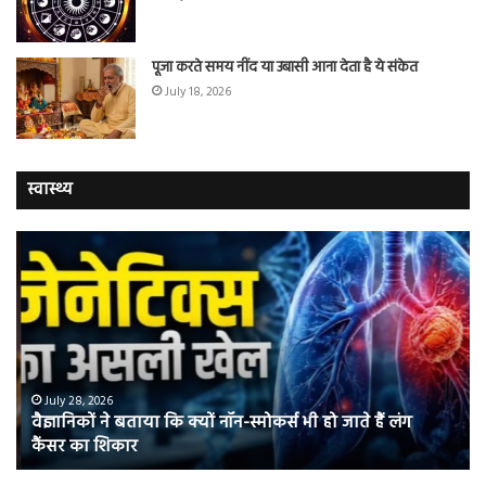
पूजा करते समय नींद या उबासी आना देता है ये संकेत
July 18, 2026
स्वास्थ्य
वैज्ञानिकों
यो
ने
कर
बताया
वाल
कि
में
क्यों
तंब
नॉन-
छोड
स्मोकर्स
की
भी
संभ
July 28, 2026
वैज्ञानिकों ने बताया कि क्यों नॉन-स्मोकर्स भी हो जाते हैं लंग
हो
5
कैंसर का शिकार
जाते
त
हैं
बढ़