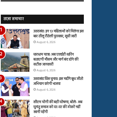
जारी,
बहस
देंखे
पर
वीडियो…
रुबीना
दिलैक
ताज़ा समाचार
का
आया
उत्तराखंड: इन 13 महिलाओं को मिलेगा इस
रिएक्शन
बार तीलू रौतेली पुरस्कार, सूची जारी
August 6, 2026
चारधाम यात्रा: अब एलईडी स्क्रीन
बताएगी मौसम और मार्ग बंद होने की
सटीक जानकारी
August 6, 2026
उत्तराखंड विस चुनाव: इस महीने बूथ जीतो
अभियान करेगी भाजपा
August 6, 2026
सीएम योगी की बड़ी घोषणा, बोले- अब
घुमंतू समाज को दर-दर की ठोकरें नहीं
खानी पड़ेंगी