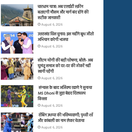
चारधाम यात्रा: अब एलईडी स्क्रीन
बताएगी मौसम और मार्ग बंद होने की
सटीक जानकारी
August 6, 2026
उत्तराखंड विस चुनाव: इस महीने बूथ जीतो
अभियान करेगी भाजपा
August 6, 2026
सीएम योगी की बड़ी घोषणा, बोले- अब
घुमंतू समाज को दर-दर की ठोकरें नहीं
खानी पड़ेंगी
August 6, 2026
संन्यास के बाद अजिंक्‍य रहाणे ने सुनाया
MS Dhoni से जुड़ा बेहद दिलचस्प
किस्सा
August 6, 2026
रॉबिन उथप्पा की भविष्यवाणी; पृथ्वी शॉ
और कांबली का नाम लेकर चेताया
August 6, 2026