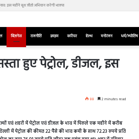
नाव: इस महीने बूथ जीतो अभियान करेगी भाजपा
ेल
बिज़नेस
राजनीति
क्राइम
करियर
हेल्थ
मनोरंजन
धर्म/ज्योतिष
सस्ता हुए पेट्रोल, डीजल, इस
तुर्किए
में
राष्ट्रपति
एर्दोगान
88
2 minutes read
के
खिलाफ
March 28, 2025
सड़क
ज की भिड़ंत,
तुर्किए में राष्ट्रपति एर्दोगान के खिलाफ सड़क
पर
्यों एवं शहरों में पेट्रोल एवं डीजल के भाव में पिछले एक महीने में करीब
रुबीना दिलैक का
पर उतरा पिकाचू, भागते हुए आया नजर, देंखे
उतरा
ली में पेट्रोल की कीमत 22 पैसे की भाव कमी के साथ 72.23 रुपये प्रति
वीडियो…
पिकाचू,