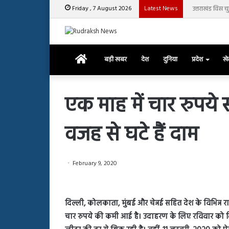
Friday , 7 August 2026
Latest News
उत्तराखंड विस चु
Home
बड़ी खबर
देश
दुनिया
प्रदेश
ख
एक माह में चार रुपये 
वजह से घटे हैं दाम
रजत
दलाल
और
आसिम
February 9, 2020
रियाज
की
March 29, 2025
भिड़ंत,
रजत दलाल और आसिम रिया
28, 2025
सबके
दिल्ली, कोलकाता, मुंबई और चेन्नई सहित देश के विभिन्न राज
हाशमी की की फिल्म ग्राउंड जीरो का
सबके सामने हुई बहस पर 
सामने
चार रुपये की कमी आई है। उदाहरण के लिए रविवार को दिल्
यल टीजर जारी, देंखे वीडियो…
आया रिएक्शन
हुई