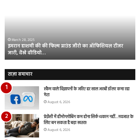
हाशमी
दल
की
औ
की
आस
फिल्म
रि
ग्राउंड
की
जीरो
भिड़
का
सब
March 28, 2025
इमरान हाशमी की की फिल्म ग्राउंड जीरो का ऑफिशियल टीजर
ऑफिशियल
साम
जारी, देंखे वीडियो…
टीजर
हुई
जारी,
बह
देंखे
पर
वीडियो…
रुब
ताज़ा समाचार
दि
का
स्कैम वाले विज्ञापनों के जरिए हर साल अरबों डॉलर कमा रहा
आय
मेटा
रि
August 6, 2026
प्रेग्नेंसी में हीमोग्लोबिन कम होना सिर्फ थकान नहीं…नवजात के
लिए बन सकता है बड़ा खतरा!
August 6, 2026