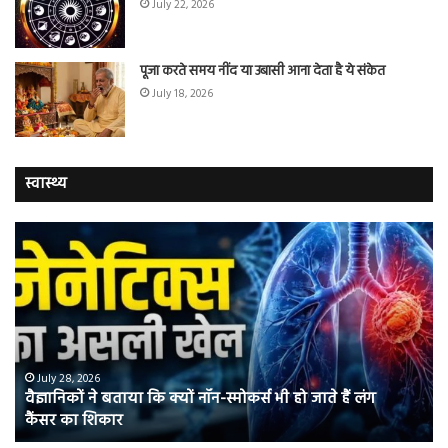
July 22, 2026
पूजा करते समय नींद या उबासी आना देता है ये संकेत
July 18, 2026
स्वास्थ्य
वैज्ञानिकों
यो
ने
कर
बताया
वाल
कि
में
क्यों
तंब
नॉन-
छोड
स्मोकर्स
की
भी
संभ
July 28, 2026
वैज्ञानिकों ने बताया कि क्यों नॉन-स्मोकर्स भी हो जाते हैं लंग
हो
5
कैंसर का शिकार
जाते
त
हैं
बढ़