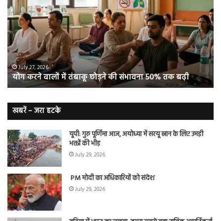
वालों
ओम
में
सप्
तंबाकू
को
छोड़ने
स
की
रहे
संभावना
थे
50%
‘ब्रे
July 27, 2026
योग करने वालों में तंबाकू छोड़ने की संभावना 50% तक बढ़ी
तक
बूस्
बढ़ी
वह
नि
बे
खबरें – जरा हटके
यूपी: गुरु पूर्णिमा आज, अयोध्या में सरयू स्नान के लिए उमड़ी
भक्तों की भीड़
July 29, 2026
PM मोदी का अधिकारियों को संदेश
July 29, 2026