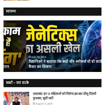
स्वास्थ्य
वैज्ञानिकों
यो
ने
कर
बताया
वाल
कि
में
क्यों
तंब
नॉन-
छोड
स्मोकर्स
की
भी
संभ
July 28, 2026
वैज्ञानिकों ने बताया कि क्यों नॉन-स्मोकर्स भी हो जाते हैं लंग
हो
5
कैंसर का शिकार
जाते
त
हैं
बढ़
लंग
कैंसर का
खबरें – जरा हटके
शिकार
उत्तराखंड: इन 13 महिलाओं को मिलेगा इस बार तीलू रौतेली
पुरस्कार, सूची जारी
August 6, 2026