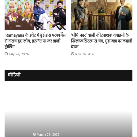
Ramayana के इवेंट में हुई डांस परफॉर्मेंस
‘धीमे जहर’ वाली कीटनाशक दवाइयों के
से नाराज हुए लोग, इंटरनेट पर कर डाली
खिलाफ सिस्टम से जंग, मुद्दा बड़ा पर कहानी
ट्रोलिंग
बेदम
July 24, 2026
July 24, 2026
वीडियो
इमरान
रज
हाशमी
दल
की
औ
की
आस
फिल्म
रि
ग्राउंड
की
जीरो
भिड़
का
सब
March 28, 2025