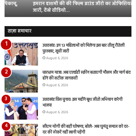
इमरान हाशमी की की फिल्म ग्राउंड जीरो का ऑफिशियल टीजर
ऑफिशियल
साम
जारी, देंखे वीडियो…
टीजर
हुई
जारी,
बह
देंखे
पर
वीडियो…
रुब
ताज़ा समाचार
दि
का
उत्तराखंड: इन 13 महिलाओं को मिलेगा इस बार तीलू रौतेली
आय
पुरस्कार, सूची जारी
रि
August 6, 2026
चारधाम यात्रा: अब एलईडी स्क्रीन बताएगी मौसम और मार्ग बंद
होने की सटीक जानकारी
August 6, 2026
उत्तराखंड विस चुनाव: इस महीने बूथ जीतो अभियान करेगी
भाजपा
August 6, 2026
सीएम योगी की बड़ी घोषणा, बोले- अब घुमंतू समाज को दर-
दर की ठोकरें नहीं खानी पड़ेंगी