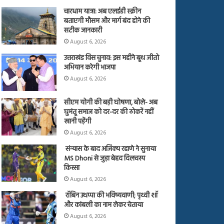
चारधाम यात्रा: अब एलईडी स्क्रीन
बताएगी मौसम और मार्ग बंद होने की
सटीक जानकारी
August 6, 2026
उत्तराखंड विस चुनाव: इस महीने बूथ जीतो
अभियान करेगी भाजपा
August 6, 2026
सीएम योगी की बड़ी घोषणा, बोले- अब
घुमंतू समाज को दर-दर की ठोकरें नहीं
खानी पड़ेंगी
August 6, 2026
संन्यास के बाद अजिंक्‍य रहाणे ने सुनाया
MS Dhoni से जुड़ा बेहद दिलचस्प
किस्सा
August 6, 2026
रॉबिन उथप्पा की भविष्यवाणी; पृथ्वी शॉ
और कांबली का नाम लेकर चेताया
August 6, 2026