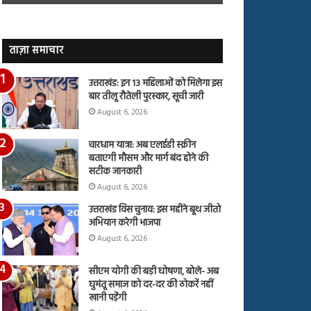
जारी,
बहस
देंखे
पर
वीडियो…
रुबीना
दिलैक
ताज़ा समाचार
का
आया
उत्तराखंड: इन 13 महिलाओं को मिलेगा इस
रिएक्शन
बार तीलू रौतेली पुरस्कार, सूची जारी
August 6, 2026
चारधाम यात्रा: अब एलईडी स्क्रीन
बताएगी मौसम और मार्ग बंद होने की
सटीक जानकारी
August 6, 2026
उत्तराखंड विस चुनाव: इस महीने बूथ जीतो
अभियान करेगी भाजपा
August 6, 2026
सीएम योगी की बड़ी घोषणा, बोले- अब
घुमंतू समाज को दर-दर की ठोकरें नहीं
खानी पड़ेंगी