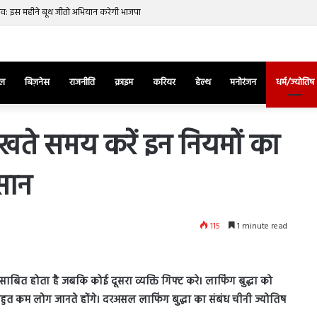
नाव: इस महीने बूथ जीतो अभियान करेगी भाजपा
ेल
बिज़नेस
राजनीति
क्राइम
करियर
हेल्थ
मनोरंजन
धर्म/ज्योतिष
” रखते समय करें इन नियमों का
सान
तुर्किए
में
राष्ट्रपति
एर्दोगान
115
1 minute read
के
खिलाफ
March 28, 2025
सड़क
ज की भिड़ंत,
तुर्किए में राष्ट्रपति एर्दोगान के खिलाफ सड़क
पर
शुभ साबित होता है जबकि कोई दूसरा व्यक्ति गिफ्ट करे। लाफिंग बुद्धा को
रुबीना दिलैक का
पर उतरा पिकाचू, भागते हुए आया नजर, देंखे
उतरा
ुत कम लोग जानते होंगे। दरअसल लाफिंग बुद्धा का संबंध चीनी ज्योतिष
वीडियो…
पिकाचू,