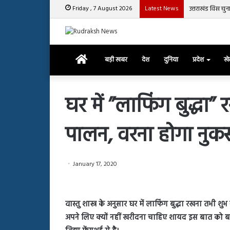
Friday , 7 August 2026
Latest News
उत्तराखंड विस चु
Home
बड़ी खबर
देश
दुनिया
प्रदेश
ख
घर में ”लाफिंग बुद्धा
पालन, वरना होगा नुक
रजत
दलाल
और
आसिम
January 17, 2020
रियाज
की
March 29, 2025
भिड़ंत,
रजत दलाल और आसिम रिया
28, 2025
सबके
वास्तु शास्त्र के अनुसार घर में लाफिंग बुद्धा रखना तभी 
हाशमी की की फिल्म ग्राउंड जीरो का
सबके सामने हुई बहस पर 
सामने
अपने लिए क्यों नहीं खरीदना चाहिए शायद इस बात को बह
यल टीजर जारी, देंखे वीडियो…
आया रिएक्शन
हुई