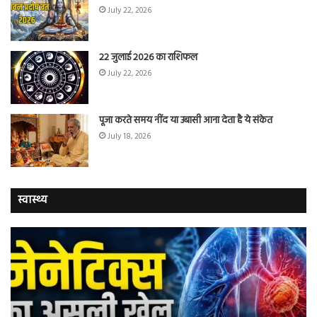
July 22, 2026
22 जुलाई 2026 का राशिफल
July 22, 2026
पूजा करते समय नींद या उबासी आना देता है ये संकेत
July 18, 2026
स्वास्थ्य
वैज्ञानिकों
यो
ने
कर
बताया
वाल
कि
में
क्यों
तंब
नॉन-
छोड