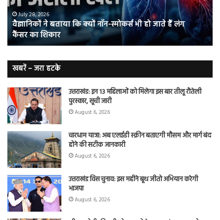
स्मोकर्स
की
भी
संभ
July 28, 2026
वैज्ञानिकों ने बताया कि क्यों नॉन-स्मोकर्स भी हो जाते हैं लंग
हो
5
कैंसर का शिकार
जाते
त
हैं
बढ़
लंग
कैंसर का
खबरें – जरा हटके
शिकार
उत्तराखंड: इन 13 महिलाओं को मिलेगा इस बार तीलू रौतेली
पुरस्कार, सूची जारी
August 6, 2026
चारधाम यात्रा: अब एलईडी स्क्रीन बताएगी मौसम और मार्ग बंद
होने की सटीक जानकारी
August 6, 2026
उत्तराखंड विस चुनाव: इस महीने बूथ जीतो अभियान करेगी
भाजपा
August 6, 2026