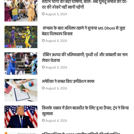
सीएम योगी की बड़ी घोषणा, बोले- अब घुमंतू समाज को दर-
दर की ठोकरें नहीं खानी पड़ेंगी
August 6, 2026
संन्यास के बाद अजिंक्‍य रहाणे ने सुनाया MS Dhoni से जुड़ा
बेहद दिलचस्प किस्सा
August 6, 2026
रॉबिन उथप्पा की भविष्यवाणी; पृथ्वी शॉ और कांबली का नाम
लेकर चेताया
August 6, 2026
अमेरिका ने सख्त किए इमीग्रेशन रूल्स
August 6, 2026
किसके दबाव में ईरान बातचीत के लिए हुआ तैयार; ट्रंप ने किया
खुलासा
August 6, 2026