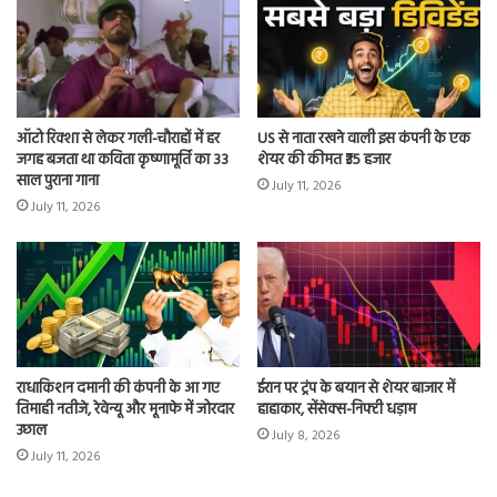
ऑटो रिक्शा से लेकर गली-चौराहों में हर
US से नाता रखने वाली इस कंपनी के एक
जगह बजता था कविता कृष्णामूर्ति का 33
शेयर की कीमत ₹35 हजार
साल पुराना गाना
July 11, 2026
July 11, 2026
राधाकिशन दमानी की कंपनी के आ गए
ईरान पर ट्रंप के बयान से शेयर बाजार में
तिमाही नतीजे, रेवेन्यू और मूनाफे में जोरदार
हाहाकार, सेंसेक्स-निफ्टी धड़ाम
उछाल
July 8, 2026
July 11, 2026