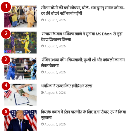
का
सीएम योगी की बड़ी घोषणा, बोले- अब घुमंतू समाज को दर-
आय
दर की ठोकरें नहीं खानी पड़ेंगी
रि
August 6, 2026
संन्यास के बाद अजिंक्‍य रहाणे ने सुनाया MS Dhoni से जुड़ा
बेहद दिलचस्प किस्सा
August 6, 2026
रॉबिन उथप्पा की भविष्यवाणी; पृथ्वी शॉ और कांबली का नाम
लेकर चेताया
August 6, 2026
अमेरिका ने सख्त किए इमीग्रेशन रूल्स
August 6, 2026
किसके दबाव में ईरान बातचीत के लिए हुआ तैयार; ट्रंप ने किया
खुलासा
August 6, 2026