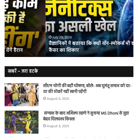
बताया
वाल
कि
में
क्यों
तंब
नॉन-
छोड
स्मोकर्स
की
भी
संभ
July 28, 2026
वैज्ञानिकों ने बताया कि क्यों नॉन-स्मोकर्स भी हो जाते हैं लंग
हो
5
कैंसर का शिकार
जाते
त
हैं
बढ़
लंग
कैंसर का
खबरें – जरा हटके
शिकार
सीएम योगी की बड़ी घोषणा, बोले- अब घुमंतू समाज को दर-
दर की ठोकरें नहीं खानी पड़ेंगी
August 6, 2026
संन्यास के बाद अजिंक्‍य रहाणे ने सुनाया MS Dhoni से जुड़ा
बेहद दिलचस्प किस्सा
August 6, 2026