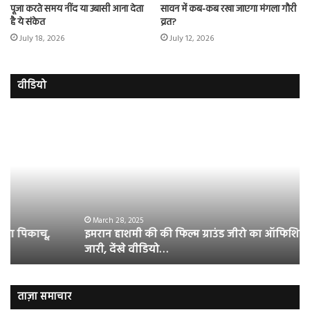
पूजा करते समय नींद या उबासी आना देता
सावन में कब-कब रखा जाएगा मंगला गौरी
है ये संकेत
व्रत?
July 18, 2026
July 12, 2026
वीडियो
इमरान
रज
हाशमी
दल
की
औ
की
आस
फिल्म
रि
ग्राउंड
की
जीरो
भिड़
का
सब
March 28, 2025
इमरान हाशमी की की फिल्म ग्राउंड जीरो का ऑफिशियल टीजर
ऑफिशियल
साम
जारी, देंखे वीडियो…
टीजर
हुई
जारी,
बह
देंखे
पर
वीडियो…
रुब
ताज़ा समाचार
दि