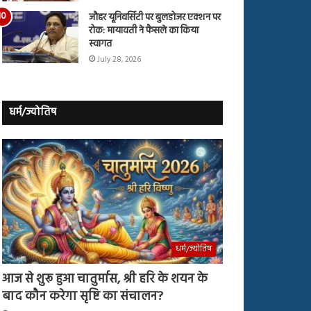
जौहर यूनिवर्सिटी पर बुलडोजर एक्शन पर
रोक: मायावती ने फैसले का किया
स्वागत
July 28, 2026
धर्म/ज्योतिष
धर्म/ज्योतिष
आज से शुरू हुआ चातुर्मास, श्री हरि के शयन के
बाद कौन करेगा सृष्टि का संचालन?