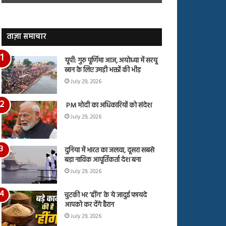
जारी,
बहस
देंखे
पर
वीडियो…
रुबीना
दिलैक
ताज़ा समाचार
का
आया
यूपी: गुरु पूर्णिमा आज, अयोध्या में सरयू
रिएक्शन
स्नान के लिए उमड़ी भक्तों की भीड़
July 29, 2026
PM मोदी का अधिकारियों को संदेश
July 29, 2026
दुनिया में भारत का जलवा, दूसरा सबसे
बड़ा नाविक आपूर्तिकर्ता देश बना
July 29, 2026
चुटकी भर ‘हींग’ के ये जादुई फायदे
आपको कर देंगे हैरान
July 29, 2026