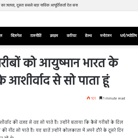
रत का जलवा, दूसरा सबसे बड़ा नाविक आपूर्तिकर्ता देश बना
ेल
बिज़नेस
राजनीति
क्राइम
करियर
हेल्थ
मनोरंजन
धर्म/ज्योतिष
ीबों को आयुष्मान भारत के
आशीर्वाद से सो पाता हूं
तुर्किए
में
राष्ट्रपति
एर्दोगान
101
1 minute read
के
खिलाफ
March 28, 2025
सड़क
ज की भिड़ंत,
तुर्किए में राष्ट्रपति एर्दोगान के खिलाफ सड़क
पर
शीर्वाद की वजह से वह सो पाते हैं। उन्होंने बताया कि कैसे गरीबों के दिल
रुबीना दिलैक का
पर उतरा पिकाचू, भागते हुए आया नजर, देंखे
उतरा
ी नींद सो पाते हैं। यह बातें उन्होंने कोलकाता में अपने दौरे के दूसरे दिन
वीडियो…
पिकाचू,