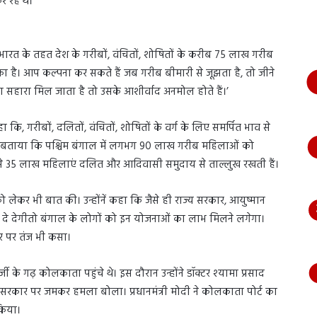
र रहे थे।
भागते
हुए
आया
नजर,
न भारत के तहत देश के गरीबों, वंचितों, शोषितों के करीब 75 लाख गरीब
देंखे
का है। आप कल्पना कर सकते हैं जब गरीब बीमारी से जूझता है, तो जीने
वीडियो…
 सहारा मिल जाता है तो उसके आशीर्वाद अनमोल होते हैं।’
 कि, गरीबों, दलितों, वंचितों, शोषितों के वर्ग के लिए समर्पित भाव से
्होंने बताया कि पश्चिम बंगाल में लगभग 90 लाख गरीब महिलाओं को
 से 35 लाख महिलाएं दलित और आदिवासी समुदाय से ताल्लुख रखती हैं।
ो लेकर भी बात की। उन्होंनें कहा कि जैसे ही राज्य सरकार, आयुष्मान
 दे देगीतो बंगाल के लोगों को इन योजनाओं का लाभ मिलने लगेगा।
ार पर तंज भी कसा।
्जी के गढ़ कोलकाता पहुंचे थे। इस दौरान उन्होंने डॉक्‍टर श्‍यामा प्रसाद
 सरकार पर जमकर हमला बोला। प्रधानमंत्री मोदी ने कोलकाता पोर्ट का
 किया।