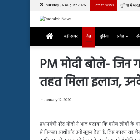
Thursday , 6 August 2026
Latest News
दुनिया में भा
Home
बड़ी खबर
देश
दुनिया
प्रदेश
ख
PM मोदी बोले- जिन गर
तहत मिला इलाज, उनके 
रजत
दलाल
और
आसिम
January 12, 2020
रियाज
की
March 29, 2025
भिड़ंत,
रजत दलाल और आसिम रिया
28, 2025
सबके
प्रधानमंत्री नरेंद्र मोदी ने आज बताया कि गरीब लोगों के आ
हाशमी की की फिल्म ग्राउंड जीरो का
सबके सामने हुई बहस पर 
सामने
से निकला आशीर्वाद उन्हें सूकून देता है, जिस कारण वह चैन क
यल टीजर जारी, देंखे वीडियो…
आया रिएक्शन
हुई