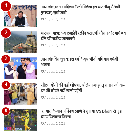
का
उत्तराखंड: इन 13 महिलाओं को मिलेगा इस बार तीलू रौतेली
आय
पुरस्कार, सूची जारी
रि
August 6, 2026
चारधाम यात्रा: अब एलईडी स्क्रीन बताएगी मौसम और मार्ग बंद
होने की सटीक जानकारी
August 6, 2026
उत्तराखंड विस चुनाव: इस महीने बूथ जीतो अभियान करेगी
भाजपा
August 6, 2026
सीएम योगी की बड़ी घोषणा, बोले- अब घुमंतू समाज को दर-
दर की ठोकरें नहीं खानी पड़ेंगी
August 6, 2026
संन्यास के बाद अजिंक्‍य रहाणे ने सुनाया MS Dhoni से जुड़ा
बेहद दिलचस्प किस्सा
August 6, 2026