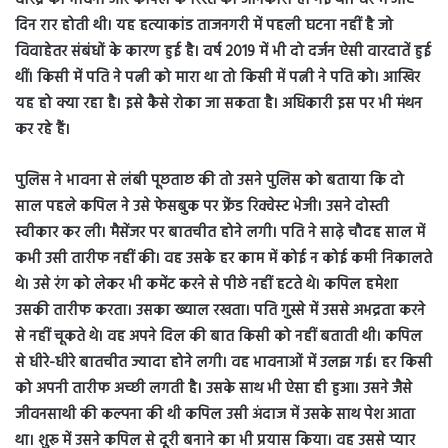
वीरेंद्र को भावना और कपिल के रिश्ते की जानकारी हो गई थी। घर में आए
दिन रार होती थी। यह हत्याकांड ताजनगरी में पहली घटना नहीं है जो
विवाहेतर संबंधों के कारण हुई है। वर्ष 2019 में भी दो दर्जन ऐसी वारदातें हुई
थीं। किसी में पति ने पत्नी को मारा था तो किसी में पत्नी ने पति को। आखिर
यह हो क्या रहा है। इसे कैसे रोका जा सकता है। अधिकारी इस पर भी मंथन
कर रहे हैं।
पुलिस ने भावना से लंबी पूछताछ की तो उसने पुलिस को बताया कि दो
साल पहले कपिल ने उसे फेसबुक पर फ्रेंड रिक्वेस्ट भेजी। उसने दोस्ती
स्वीकार कर ली। मैसेंजर पर बातचीत होने लगी। पति ने साढ़े चौदह साल में
कभी उसी तारीफ नहीं की। वह उसके हर काम में कोई न कोई कमी निकालते
थे। उसे रंग को लेकर भी कमेंट करने से पीछे नहीं हटते थे। कपिल हमेशा
उसकी तारीफ करता। उसका ख्याल रखता। पति गुस्से में उससे अभद्रता करने
से नहीं चूकते थे। वह अपने दिल की बात किसी को नहीं बताती थी। कपिल
से धीरे-धीरे बातचीत ज्यादा होने लगी। वह भावनाओं में उलझ गई। हर किसी
को अपनी तारीफ अच्छी लगती है। उसके साथ भी ऐसा ही हुआ। उसने जैसे
जीवनसाथी की कल्पना की थी कपिल उसी अंदाज में उसके साथ पेश आता
था। शुरू में उसने कपिल से दूरी बनाने का भी प्रयास किया। वह उससे प्यार