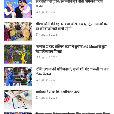
उत्तराखंड विस चुनाव: इस महीने बूथ जीतो अभियान करेगी
भाजपा
August 6, 2026
सीएम योगी की बड़ी घोषणा, बोले- अब घुमंतू समाज को दर-
दर की ठोकरें नहीं खानी पड़ेंगी
August 6, 2026
संन्यास के बाद अजिंक्‍य रहाणे ने सुनाया MS Dhoni से जुड़ा
बेहद दिलचस्प किस्सा
August 6, 2026
रॉबिन उथप्पा की भविष्यवाणी; पृथ्वी शॉ और कांबली का नाम
लेकर चेताया
August 6, 2026
अमेरिका ने सख्त किए इमीग्रेशन रूल्स
August 6, 2026