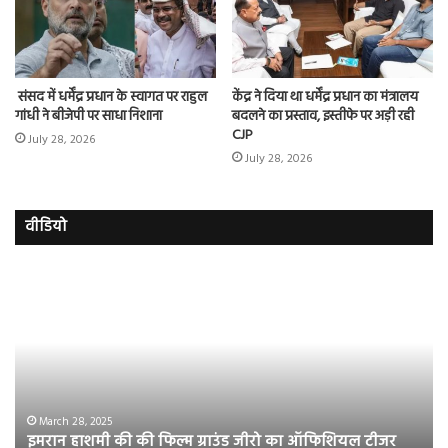
संसद में धर्मेंद्र प्रधान के स्वागत पर राहुल
केंद्र ने दिया था धर्मेंद्र प्रधान का मंत्रालय
गांधी ने बीजेपी पर साधा निशाना
बदलने का प्रस्ताव, इस्तीफे पर अड़ी रही
CJP
July 28, 2026
July 28, 2026
वीडियो
इमरान
रज
हाशमी
दल
की
औ
की
आस
फिल्म
रि
ग्राउंड
की
जीरो
भिड़
का
सब
March 28, 2025
इमरान हाशमी की की फिल्म ग्राउंड जीरो का ऑफिशियल टीजर
ऑफिशियल
साम