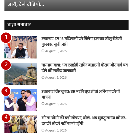
जारी, देंखे वीडियो…
टीजर
हुई
जारी,
बह
देंखे
पर
वीडियो…
रुब
ताज़ा समाचार
दि
का
उत्तराखंड: इन 13 महिलाओं को मिलेगा इस बार तीलू रौतेली
आय
पुरस्कार, सूची जारी
रि
August 6, 2026
चारधाम यात्रा: अब एलईडी स्क्रीन बताएगी मौसम और मार्ग बंद
होने की सटीक जानकारी
August 6, 2026
उत्तराखंड विस चुनाव: इस महीने बूथ जीतो अभियान करेगी
भाजपा
August 6, 2026
सीएम योगी की बड़ी घोषणा, बोले- अब घुमंतू समाज को दर-
दर की ठोकरें नहीं खानी पड़ेंगी
August 6, 2026