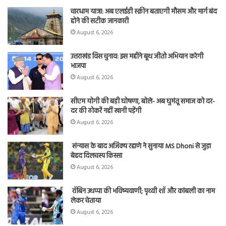
चारधाम यात्रा: अब एलईडी स्क्रीन बताएगी मौसम और मार्ग बंद
होने की सटीक जानकारी
August 6, 2026
उत्तराखंड विस चुनाव: इस महीने बूथ जीतो अभियान करेगी
भाजपा
August 6, 2026
सीएम योगी की बड़ी घोषणा, बोले- अब घुमंतू समाज को दर-
दर की ठोकरें नहीं खानी पड़ेंगी
August 6, 2026
संन्यास के बाद अजिंक्‍य रहाणे ने सुनाया MS Dhoni से जुड़ा
बेहद दिलचस्प किस्सा
August 6, 2026
रॉबिन उथप्पा की भविष्यवाणी; पृथ्वी शॉ और कांबली का नाम
लेकर चेताया
August 6, 2026