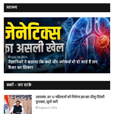
स्वास्थ्य
वैज्ञानिकों
यो
ने
कर
बताया
वाल
कि
में
क्यों
तंब
नॉन-
छोड
स्मोकर्स
की
भी
संभ
July 28, 2026
वैज्ञानिकों ने बताया कि क्यों नॉन-स्मोकर्स भी हो जाते हैं लंग
हो
5
कैंसर का शिकार
जाते
त
हैं
बढ़
लंग
कैंसर का
खबरें – जरा हटके
शिकार
उत्तराखंड: इन 13 महिलाओं को मिलेगा इस बार तीलू रौतेली
पुरस्कार, सूची जारी
August 6, 2026