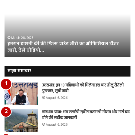
की
औ
की
आस
फिल्म
रि
ग्राउंड
की
जीरो
भिड़
का
सब
March 28, 2025
इमरान हाशमी की की फिल्म ग्राउंड जीरो का ऑफिशियल टीजर
ऑफिशियल
साम
जारी, देंखे वीडियो…
टीजर
हुई
जारी,
बह
देंखे
पर
वीडियो…
रुब
ताज़ा समाचार
दि
का
उत्तराखंड: इन 13 महिलाओं को मिलेगा इस बार तीलू रौतेली
आय
पुरस्कार, सूची जारी
रि
August 6, 2026
चारधाम यात्रा: अब एलईडी स्क्रीन बताएगी मौसम और मार्ग बंद
होने की सटीक जानकारी
August 6, 2026