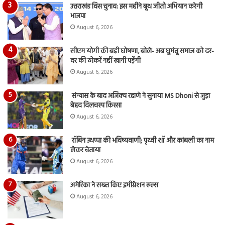
उत्तराखंड विस चुनाव: इस महीने बूथ जीतो अभियान करेगी
भाजपा
August 6, 2026
सीएम योगी की बड़ी घोषणा, बोले- अब घुमंतू समाज को दर-
दर की ठोकरें नहीं खानी पड़ेंगी
August 6, 2026
संन्यास के बाद अजिंक्‍य रहाणे ने सुनाया MS Dhoni से जुड़ा
बेहद दिलचस्प किस्सा
August 6, 2026
रॉबिन उथप्पा की भविष्यवाणी; पृथ्वी शॉ और कांबली का नाम
लेकर चेताया
August 6, 2026
अमेरिका ने सख्त किए इमीग्रेशन रूल्स
August 6, 2026