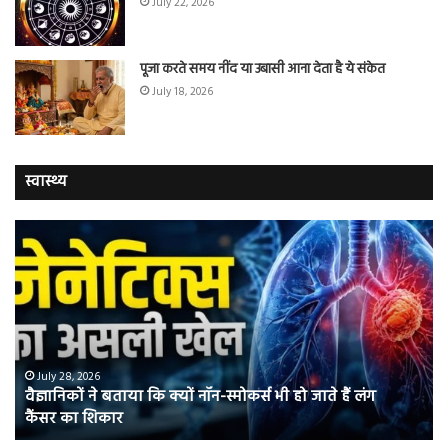
July 22, 2026
पूजा करते समय नींद या उबासी आना देता है ये संकेत
July 18, 2026
स्वास्थ्य
वैज्ञानिकों
यो
ने
कर
बताया
वाल
कि
में
क्यों
तंब
नॉन-
छोड
स्मोकर्स
की
भी
संभ
July 28, 2026
वैज्ञानिकों ने बताया कि क्यों नॉन-स्मोकर्स भी हो जाते हैं लंग
हो
5
कैंसर का शिकार
जाते
त
हैं
बढ़