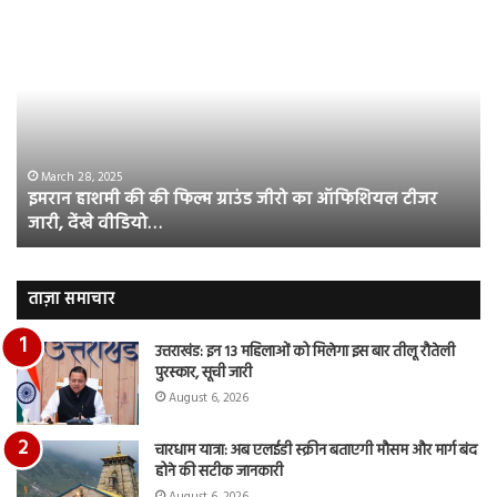
इमरान
रज
हाशमी
दल
की
औ
की
आस
फिल्म
रि
ग्राउंड
की
जीरो
भिड़
का
सब
March 28, 2025
इमरान हाशमी की की फिल्म ग्राउंड जीरो का ऑफिशियल टीजर
ऑफिशियल
साम
जारी, देंखे वीडियो…
टीजर
हुई
जारी,
बह
देंखे
पर
वीडियो…
रुब
ताज़ा समाचार
दि
का
उत्तराखंड: इन 13 महिलाओं को मिलेगा इस बार तीलू रौतेली
आय
पुरस्कार, सूची जारी
रि
August 6, 2026
चारधाम यात्रा: अब एलईडी स्क्रीन बताएगी मौसम और मार्ग बंद
होने की सटीक जानकारी