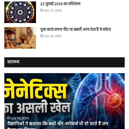
22 जुलाई 2026 का राशिफल
July 22, 2026
पूजा करते समय नींद या उबासी आना देता है ये संकेत
July 18, 2026
स्वास्थ्य
वैज्ञानिकों
यो
ने
कर
बताया
वाल
कि
में
क्यों
तंब
नॉन-
छोड
स्मोकर्स
की
भी
संभ
July 28, 2026
वैज्ञानिकों ने बताया कि क्यों नॉन-स्मोकर्स भी हो जाते हैं लंग
हो
5