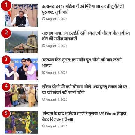
का
उत्तराखंड: इन 13 महिलाओं को मिलेगा इस बार तीलू रौतेली
आय
पुरस्कार, सूची जारी
रि
August 6, 2026
चारधाम यात्रा: अब एलईडी स्क्रीन बताएगी मौसम और मार्ग बंद
होने की सटीक जानकारी
August 6, 2026
उत्तराखंड विस चुनाव: इस महीने बूथ जीतो अभियान करेगी
भाजपा
August 6, 2026
सीएम योगी की बड़ी घोषणा, बोले- अब घुमंतू समाज को दर-
दर की ठोकरें नहीं खानी पड़ेंगी
August 6, 2026
संन्यास के बाद अजिंक्‍य रहाणे ने सुनाया MS Dhoni से जुड़ा
बेहद दिलचस्प किस्सा
August 6, 2026