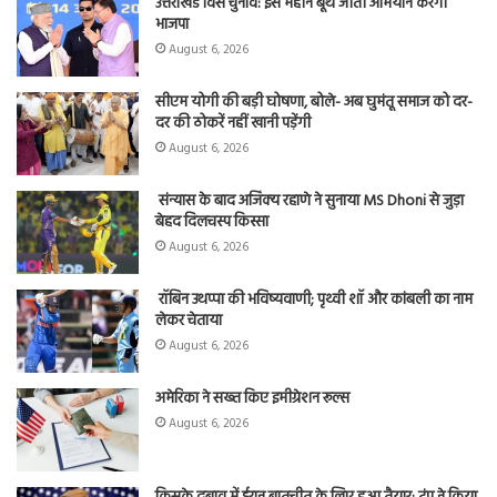
उत्तराखंड विस चुनाव: इस महीने बूथ जीतो अभियान करेगी
भाजपा
August 6, 2026
सीएम योगी की बड़ी घोषणा, बोले- अब घुमंतू समाज को दर-
दर की ठोकरें नहीं खानी पड़ेंगी
August 6, 2026
संन्यास के बाद अजिंक्‍य रहाणे ने सुनाया MS Dhoni से जुड़ा
बेहद दिलचस्प किस्सा
August 6, 2026
रॉबिन उथप्पा की भविष्यवाणी; पृथ्वी शॉ और कांबली का नाम
लेकर चेताया
August 6, 2026
अमेरिका ने सख्त किए इमीग्रेशन रूल्स
August 6, 2026