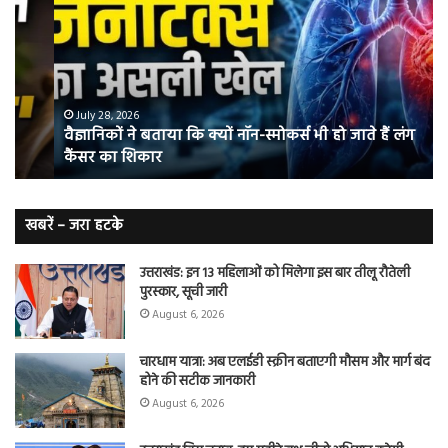
बताया
वाल
कि
में
क्यों
तंब
नॉन-
छोड
स्मोकर्स
की
भी
संभ
July 28, 2026
वैज्ञानिकों ने बताया कि क्यों नॉन-स्मोकर्स भी हो जाते हैं लंग
हो
5
कैंसर का शिकार
जाते
त
हैं
बढ़
लंग
कैंसर का
खबरें – जरा हटके
शिकार
उत्तराखंड: इन 13 महिलाओं को मिलेगा इस बार तीलू रौतेली
पुरस्कार, सूची जारी
August 6, 2026
चारधाम यात्रा: अब एलईडी स्क्रीन बताएगी मौसम और मार्ग बंद
होने की सटीक जानकारी
August 6, 2026