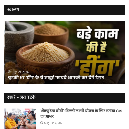
स्वास्थ्य
चुटकी
वैज्
भर
ने
‘हींग’
बत
के
कि
ये
क्यो
जादुई
नॉ
फायदे
स्म
आपको
भी
ए
कर
हो
July 29, 2026
चुटकी भर ‘हींग’ के ये जादुई फायदे आपको कर देंगे हैरान
देंगे
जात
हैरान
हैं
लं
कैं
खबरें – जरा हटके
शि
‘थैंक्यू रेखा दीदी’: दिल्ली लक्ष्मी योजना के लिए जताया CM
का आभार
August 7, 2026