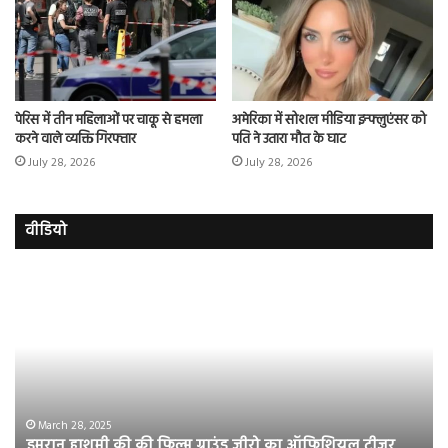
पेरिस में तीन महिलाओं पर चाकू से हमला
अमेरिका में सोशल मीडिया इन्फ्लुएंसर को
करने वाले व्यक्ति गिरफ्तार
पति ने उतारा मौत के घाट
July 28, 2026
July 28, 2026
वीडियो
इमरान
रज
हाशमी
दल
की
औ
की
आस
फिल्म
रि
ग्राउंड
की
जीरो
भिड़
का
सब
March 28, 2025
इमरान हाशमी की की फिल्म ग्राउंड जीरो का ऑफिशियल टीजर
ऑफिशियल
साम