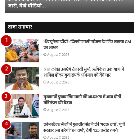
जारी, देंखे वीडियो…
टीजर
हुई
जारी,
बह
देंखे
पर
वीडियो…
रुब
ताज़ा समाचार
दि
का
‘थैंक्यू रेखा दीदी’: दिल्ली लक्ष्मी योजना के लिए जताया CM
आय
का आभार
रि
August 7, 2026
आज कांवड़ उठाएंगे तेजस्वी सूर्या, ऋषिकेश तक यात्रा में
शामिल होकर युवा संपर्क अभियान को देंगे धार
August 7, 2026
मुख्यमंत्री पुष्कर सिंह धामी की अध्यक्षता में आज होगी
मंत्रिमंडल की बैठक
August 7, 2026
कॉमनवेल्थ खेलों में गुलवीर सिंह ने की ‘पदक वर्षा’, यूपी
सरकार अब करेगी ‘धन वर्षा’, देगी 1.25 करोड़ रुपये
August 7, 2026