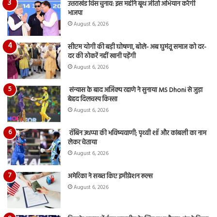
उत्तराखंड विस चुनाव: इस महीने बूथ जीतो अभियान करेगी
भाजपा
August 6, 2026
सीएम योगी की बड़ी घोषणा, बोले- अब घुमंतू समाज को दर-
दर की ठोकरें नहीं खानी पड़ेंगी
August 6, 2026
संन्यास के बाद अजिंक्‍य रहाणे ने सुनाया MS Dhoni से जुड़ा
बेहद दिलचस्प किस्सा
August 6, 2026
रॉबिन उथप्पा की भविष्यवाणी; पृथ्वी शॉ और कांबली का नाम
लेकर चेताया
August 6, 2026
अमेरिका ने सख्त किए इमीग्रेशन रूल्स
August 6, 2026