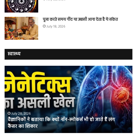
पूजा करते समय नींद या उबासी आना देता है ये संकेत
July 18, 2026
स्वास्थ्य
वैज्ञानिकों
यो
ने
कर
बताया
वाल
कि
में
क्यों
तंब
नॉन-
छोड
स्मोकर्स
की
भी
संभ
July 28, 2026
वैज्ञानिकों ने बताया कि क्यों नॉन-स्मोकर्स भी हो जाते हैं लंग
हो
5
कैंसर का शिकार
जाते
त
हैं
बढ़