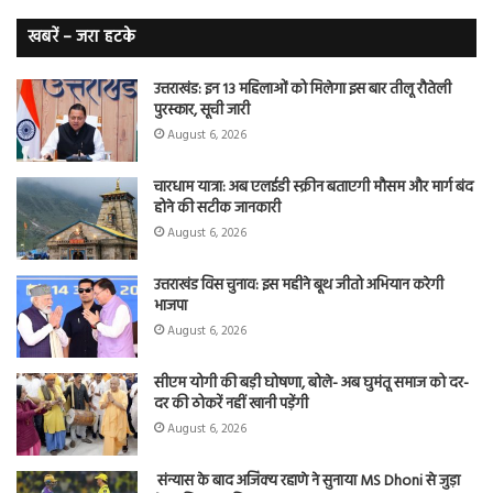
लंग
कैंसर का
खबरें – जरा हटके
शिकार
उत्तराखंड: इन 13 महिलाओं को मिलेगा इस बार तीलू रौतेली
पुरस्कार, सूची जारी
August 6, 2026
चारधाम यात्रा: अब एलईडी स्क्रीन बताएगी मौसम और मार्ग बंद
होने की सटीक जानकारी
August 6, 2026
उत्तराखंड विस चुनाव: इस महीने बूथ जीतो अभियान करेगी
भाजपा
August 6, 2026
सीएम योगी की बड़ी घोषणा, बोले- अब घुमंतू समाज को दर-
दर की ठोकरें नहीं खानी पड़ेंगी
August 6, 2026
संन्यास के बाद अजिंक्‍य रहाणे ने सुनाया MS Dhoni से जुड़ा