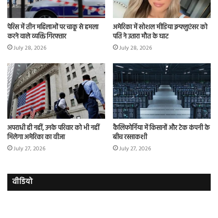
पेरिस में तीन महिलाओं पर चाकू से हमला
अमेरिका में सोशल मीडिया इन्फ्लुएंसर को
करने वाले व्यक्ति गिरफ्तार
पति ने उतारा मौत के घाट
July 28, 2026
July 28, 2026
अपराधी ही नहीं, उनके परिवार को भी नहीं
कैलिफोर्निया में किसानों और टेक कंपनी के
मिलेगा अमेरिका का वीजा
बीच रस्साकशी
July 27, 2026
July 27, 2026
वीडियो
रजत
तुर्
दलाल
में