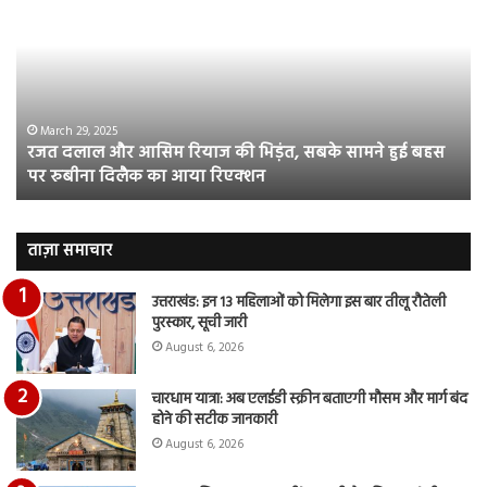
और
राष्ट
आसिम
एर्
रियाज
के
की
खि
भिड़ंत,
सड
सबके
पर
March 29, 2025
रजत दलाल और आसिम रियाज की भिड़ंत, सबके सामने हुई बहस
सामने
उतर
पर रुबीना दिलैक का आया रिएक्शन
हुई
पिक
बहस
भाग
पर
हुए
रुबीना
आय
ताज़ा समाचार
दिलैक
नज
का
देंख
उत्तराखंड: इन 13 महिलाओं को मिलेगा इस बार तीलू रौतेली
आया
वी
पुरस्कार, सूची जारी
रिएक्शन
August 6, 2026
चारधाम यात्रा: अब एलईडी स्क्रीन बताएगी मौसम और मार्ग बंद
होने की सटीक जानकारी
August 6, 2026