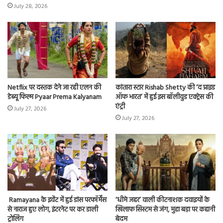
July 28, 2026
Netflix पर दस्तक देने जा रही एलन की
कांतारा स्टार Rishab Shetty की ‘द प्राइड
डेब्यू फिल्म Pyaar Prema Kalyanam
ऑफ भारत’ में हुई इस बॉलीवुड एक्ट्रेस की
एंट्री
July 27, 2026
July 27, 2026
Ramayana के इवेंट में हुई डांस परफॉर्मेंस
‘धीमे जहर’ वाली कीटनाशक दवाइयों के
से नाराज हुए लोग, इंटरनेट पर कर डाली
खिलाफ सिस्टम से जंग, मुद्दा बड़ा पर कहानी
ट्रोलिंग
बेदम