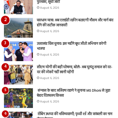
पुरस्कार, सूची जारी
रि
August 6, 2026
चारधाम यात्रा: अब एलईडी स्क्रीन बताएगी मौसम और मार्ग बंद
होने की सटीक जानकारी
August 6, 2026
उत्तराखंड विस चुनाव: इस महीने बूथ जीतो अभियान करेगी
भाजपा
August 6, 2026
सीएम योगी की बड़ी घोषणा, बोले- अब घुमंतू समाज को दर-
दर की ठोकरें नहीं खानी पड़ेंगी
August 6, 2026
संन्यास के बाद अजिंक्‍य रहाणे ने सुनाया MS Dhoni से जुड़ा
बेहद दिलचस्प किस्सा
August 6, 2026
रॉबिन उथप्पा की भविष्यवाणी; पृथ्वी शॉ और कांबली का नाम