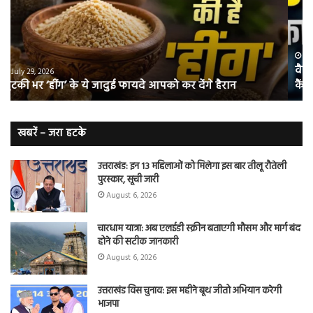
क्यों
तंब
नॉन-
छोड
स्मोकर्स
की
भी
संभ
July 28, 2026
वैज्ञानिकों ने बताया कि क्यों नॉन-स्मोकर्स भी हो जाते हैं लंग
हो
5
कैंसर का शिकार
जाते
त
हैं
बढ़
लंग
कैंसर का
खबरें – जरा हटके
शिकार
उत्तराखंड: इन 13 महिलाओं को मिलेगा इस बार तीलू रौतेली
पुरस्कार, सूची जारी
August 6, 2026
चारधाम यात्रा: अब एलईडी स्क्रीन बताएगी मौसम और मार्ग बंद
होने की सटीक जानकारी
August 6, 2026
उत्तराखंड विस चुनाव: इस महीने बूथ जीतो अभियान करेगी
भाजपा