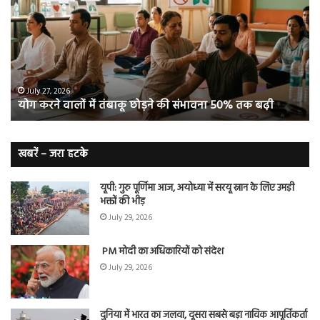
वालों
ओम
में
सप्
तंबाकू
को
छोड़ने
स
की
रहे
संभावना
थे
50%
‘ब्रे
July 27, 2026
योग करने वालों में तंबाकू छोड़ने की संभावना 50% तक बढ़ी
तक
बूस्
बढ़ी
वह
नि
बे
खबरें – जरा हटके
यूपी: गुरु पूर्णिमा आज, अयोध्या में सरयू स्नान के लिए उमड़ी
भक्तों की भीड़
July 29, 2026
PM मोदी का अधिकारियों को संदेश
July 29, 2026
दुनिया में भारत का जलवा, दूसरा सबसे बड़ा नाविक आपूर्तिकर्ता