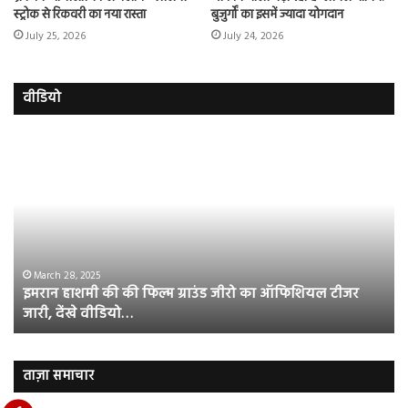
स्ट्रोक से रिकवरी का नया रास्ता
बुजुर्गों का इसमें ज्यादा योगदान
July 25, 2026
July 24, 2026
वीडियो
इमरान
रज
हाशमी
दल
की
औ
की
आस
फिल्म
रि
ग्राउंड
की
जीरो
भिड़
का
सब
March 28, 2025
इमरान हाशमी की की फिल्म ग्राउंड जीरो का ऑफिशियल टीजर
ऑफिशियल
साम
जारी, देंखे वीडियो…
टीजर
हुई
जारी,
बह
देंखे
पर
वीडियो…
रुब
ताज़ा समाचार
दि