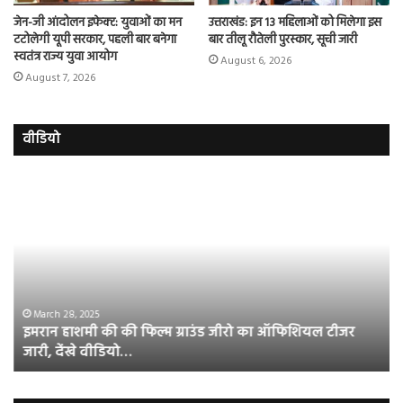
जेन-जी आंदोलन इफेक्ट: युवाओं का मन
उत्तराखंड: इन 13 महिलाओं को मिलेगा इस
टटोलेगी यूपी सरकार, पहली बार बनेगा
बार तीलू रौतेली पुरस्कार, सूची जारी
स्वतंत्र राज्य युवा आयोग
August 6, 2026
August 7, 2026
वीडियो
इमरान
रज
हाशमी
दल
की
औ
की
आस
फिल्म
रि
ग्राउंड
की
जीरो
भिड़
का
सब
March 28, 2025
इमरान हाशमी की की फिल्म ग्राउंड जीरो का ऑफिशियल टीजर
ऑफिशियल
साम
जारी, देंखे वीडियो…
टीजर
हुई
जारी,
बह
देंखे
पर