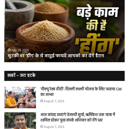
चुटकी
वैज्
भर
ने
‘हींग’
बत
के
कि
ये
क्यो
जादुई
नॉ
फायदे
स्म
आपको
भी
ए
कर
हो
July 29, 2026
चुटकी भर ‘हींग’ के ये जादुई फायदे आपको कर देंगे हैरान
देंगे
जात
हैरान
हैं
लं
कैं
खबरें – जरा हटके
शि
‘थैंक्यू रेखा दीदी’: दिल्ली लक्ष्मी योजना के लिए जताया CM
का आभार
August 7, 2026
आज कांवड़ उठाएंगे तेजस्वी सूर्या, ऋषिकेश तक यात्रा में
शामिल होकर युवा संपर्क अभियान को देंगे धार
August 7, 2026