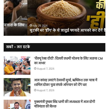
ये
क्यो
जादुई
नॉ
फायदे
स्म
आपको
भी
ए
कर
हो
July 29, 2026
चुटकी भर ‘हींग’ के ये जादुई फायदे आपको कर देंगे हैरान
देंगे
जात
हैरान
हैं
लं
कैं
खबरें – जरा हटके
शि
‘थैंक्यू रेखा दीदी’: दिल्ली लक्ष्मी योजना के लिए जताया CM
का आभार
August 7, 2026
आज कांवड़ उठाएंगे तेजस्वी सूर्या, ऋषिकेश तक यात्रा में
शामिल होकर युवा संपर्क अभियान को देंगे धार
August 7, 2026
मुख्यमंत्री पुष्कर सिंह धामी की अध्यक्षता में आज होगी
मंत्रिमंडल की बैठक