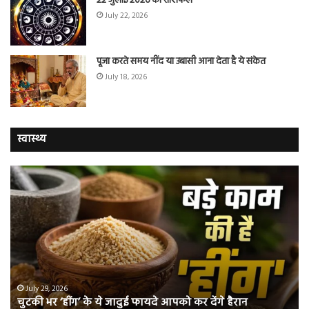
22 जुलाई 2026 का राशिफल
July 22, 2026
पूजा करते समय नींद या उबासी आना देता है ये संकेत
July 18, 2026
स्वास्थ्य
चुटकी
वैज्
भर
ने
‘हींग’
बत
के
कि
ये
क्यो
जादुई
नॉ
फायदे
स्म
आपको
भी
ए
कर
हो
July 29, 2026
चुटकी भर ‘हींग’ के ये जादुई फायदे आपको कर देंगे हैरान
देंगे
जात