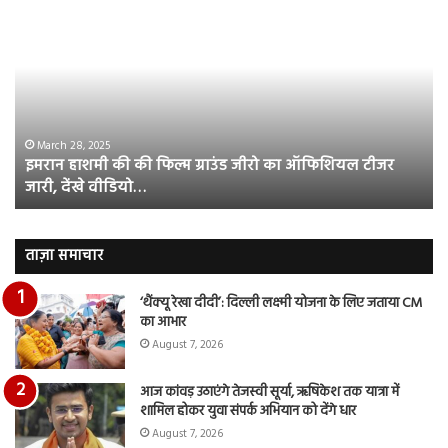
हाशमी
दल
की
औ
की
आस
फिल्म
रि
ग्राउंड
की
जीरो
भिड़
का
सब
March 28, 2025
इमरान हाशमी की की फिल्म ग्राउंड जीरो का ऑफिशियल टीजर
ऑफिशियल
साम
जारी, देंखे वीडियो…
टीजर
हुई
जारी,
बह
देंखे
पर
वीडियो…
रुब
ताज़ा समाचार
दि
का
‘थैंक्यू रेखा दीदी’: दिल्ली लक्ष्मी योजना के लिए जताया CM
आय
का आभार
रि
August 7, 2026
आज कांवड़ उठाएंगे तेजस्वी सूर्या, ऋषिकेश तक यात्रा में
शामिल होकर युवा संपर्क अभियान को देंगे धार
August 7, 2026