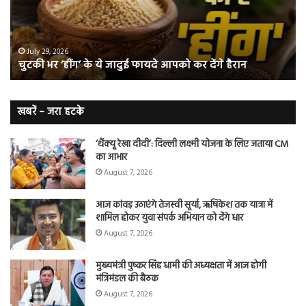
जादुई
नॉ
फायदे
स्म
आपको
भी
ए
कर
हो
July 29, 2026
चुटकी भर ‘हींग’ के ये जादुई फायदे आपको कर देंगे हैरान
देंगे
जात
हैरान
हैं
लं
कैं
खबरें – जरा हटके
शि
‘थैंक्यू रेखा दीदी’: दिल्ली लक्ष्मी योजना के लिए जताया CM
का आभार
August 7, 2026
आज कांवड़ उठाएंगे तेजस्वी सूर्या, ऋषिकेश तक यात्रा में
शामिल होकर युवा संपर्क अभियान को देंगे धार
August 7, 2026
मुख्यमंत्री पुष्कर सिंह धामी की अध्यक्षता में आज होगी
मंत्रिमंडल की बैठक
August 7, 2026