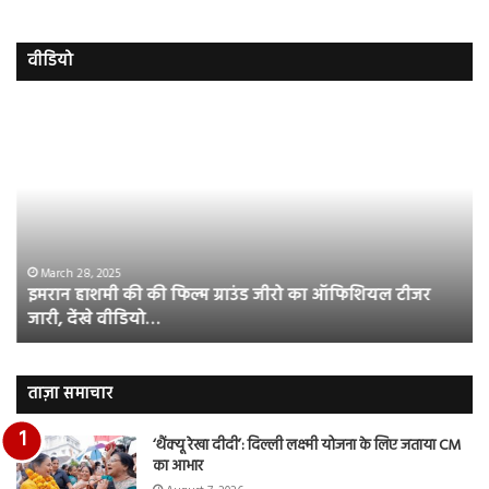
वीडियो
इमरान
रज
हाशमी
दल
की
औ
की
आस
फिल्म
रि
ग्राउंड
की
जीरो
भिड़
का
सब
March 28, 2025
इमरान हाशमी की की फिल्म ग्राउंड जीरो का ऑफिशियल टीजर
ऑफिशियल
साम
जारी, देंखे वीडियो…
टीजर
हुई
जारी,
बह
देंखे
पर
वीडियो…
रुब
ताज़ा समाचार
दि
का
‘थैंक्यू रेखा दीदी’: दिल्ली लक्ष्मी योजना के लिए जताया CM
आय
का आभार
रि