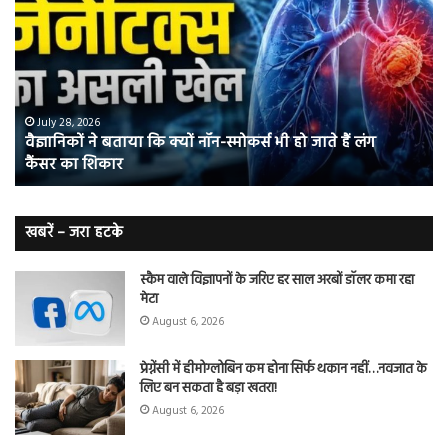
बताया
वाल
कि
में
क्यों
तंब
नॉन-
छोड
स्मोकर्स
की
भी
संभ
July 28, 2026
वैज्ञानिकों ने बताया कि क्यों नॉन-स्मोकर्स भी हो जाते हैं लंग
हो
5
कैंसर का शिकार
जाते
त
हैं
बढ़
लंग
कैंसर का
खबरें – जरा हटके
शिकार
स्कैम वाले विज्ञापनों के जरिए हर साल अरबों डॉलर कमा रहा
मेटा
August 6, 2026
प्रेग्नेंसी में हीमोग्लोबिन कम होना सिर्फ थकान नहीं…नवजात के
लिए बन सकता है बड़ा खतरा!
August 6, 2026