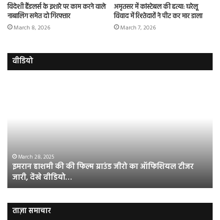
विदेशी हैंडलर्स के इशारे पर काम करने वाले
अमृतसर में कांस्टेबल की हत्या: घरेलू
नाबालिग समेत दो गिरफ्तार
विवाद में रिश्तेदारों ने पीट कर मार डाला
March 8, 2026
March 7, 2026
वीडियो
इमरान
रज
हाशमी
दल
की
औ
की
आस
फिल्म
रि
ग्राउंड
की
जीरो
भिड़
का
सब
March 28, 2025
इमरान हाशमी की की फिल्म ग्राउंड जीरो का ऑफिशियल टीजर
ऑफिशियल
साम
जारी, देंखे वीडियो…
टीजर
हुई
जारी,
बह
देंखे
पर
वीडियो…
रुब
ताज़ा समाचार
दि