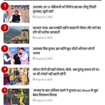
का
उत्तराखंड: इन 13 महिलाओं को मिलेगा इस बार तीलू रौतेली
आय
पुरस्कार, सूची जारी
रि
August 6, 2026
चारधाम यात्रा: अब एलईडी स्क्रीन बताएगी मौसम और मार्ग बंद
होने की सटीक जानकारी
August 6, 2026
उत्तराखंड विस चुनाव: इस महीने बूथ जीतो अभियान करेगी
भाजपा
August 6, 2026
सीएम योगी की बड़ी घोषणा, बोले- अब घुमंतू समाज को दर-
दर की ठोकरें नहीं खानी पड़ेंगी
August 6, 2026
संन्यास के बाद अजिंक्‍य रहाणे ने सुनाया MS Dhoni से जुड़ा
बेहद दिलचस्प किस्सा
August 6, 2026