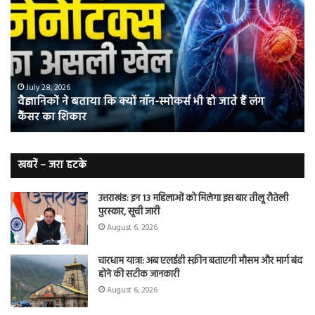
बताया
वाल
कि
में
क्यों
तंब
नॉन-
छोड
स्मोकर्स
की
भी
संभ
July 28, 2026
वैज्ञानिकों ने बताया कि क्यों नॉन-स्मोकर्स भी हो जाते हैं लंग
हो
5
कैंसर का शिकार
जाते
त
हैं
बढ़
लंग
कैंसर का
खबरें – जरा हटके
शिकार
उत्तराखंड: इन 13 महिलाओं को मिलेगा इस बार तीलू रौतेली
पुरस्कार, सूची जारी
August 6, 2026
चारधाम यात्रा: अब एलईडी स्क्रीन बताएगी मौसम और मार्ग बंद
होने की सटीक जानकारी
August 6, 2026