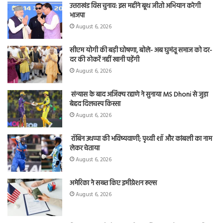
उत्तराखंड विस चुनाव: इस महीने बूथ जीतो अभियान करेगी
भाजपा
August 6, 2026
सीएम योगी की बड़ी घोषणा, बोले- अब घुमंतू समाज को दर-
दर की ठोकरें नहीं खानी पड़ेंगी
August 6, 2026
संन्यास के बाद अजिंक्‍य रहाणे ने सुनाया MS Dhoni से जुड़ा
बेहद दिलचस्प किस्सा
August 6, 2026
रॉबिन उथप्पा की भविष्यवाणी; पृथ्वी शॉ और कांबली का नाम
लेकर चेताया
August 6, 2026
अमेरिका ने सख्त किए इमीग्रेशन रूल्स
August 6, 2026