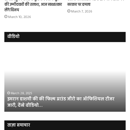
की उम्मीदवारों की तलाश, आज साक्षात्कार
सरकार पर हमला
लेंगे विजय
March 7, 2026
March 10, 2026
वीडियो
इमरान
रज
हाशमी
दल
की
औ
की
आस
फिल्म
रि
ग्राउंड
की
जीरो
भिड़
का
सब
March 28, 2025
इमरान हाशमी की की फिल्म ग्राउंड जीरो का ऑफिशियल टीजर
ऑफिशियल
साम
जारी, देंखे वीडियो…
टीजर
हुई
जारी,
बह
देंखे
पर
वीडियो…
रुब
ताज़ा समाचार
दि