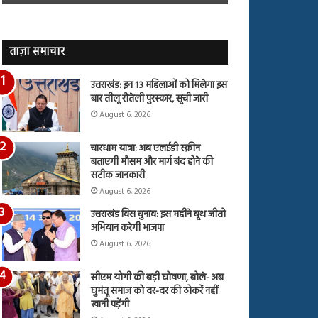
जारी,
बहस
देंखे
पर
वीडियो…
रुबीना
दिलैक
ताज़ा समाचार
का
आया
उत्तराखंड: इन 13 महिलाओं को मिलेगा इस
रिएक्शन
बार तीलू रौतेली पुरस्कार, सूची जारी
August 6, 2026
चारधाम यात्रा: अब एलईडी स्क्रीन
बताएगी मौसम और मार्ग बंद होने की
सटीक जानकारी
August 6, 2026
उत्तराखंड विस चुनाव: इस महीने बूथ जीतो
अभियान करेगी भाजपा
August 6, 2026
सीएम योगी की बड़ी घोषणा, बोले- अब
घुमंतू समाज को दर-दर की ठोकरें नहीं
खानी पड़ेंगी