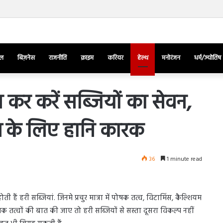
नाव: इस महीने बूथ जीतो अभियान करेगी भाजपा
ेल
बिज़नेस
राजनीति
क्राइम
करियर
हेल्थ
मनोरंजन
धर्म/ज्योतिष
ल कर करें सब्जियों का सेवन,
्थ के लिए हानि कारक
तुर्किए
में
राष्ट्रपति
एर्दोगान
36
1 minute read
के
खिलाफ
March 28, 2025
सड़क
ाज की भिड़ंत,
तुर्किए में राष्ट्रपति एर्दोगान के खिलाफ सड़क
पर
 हैं हरी सब्जियां. जिनमे प्रचुर मात्रा में पोषक तत्व, विटामिंस, कैल्शियम
रुबीना दिलैक का
पर उतरा पिकाचू, भागते हुए आया नजर, देंखे
उतरा
क तत्वों की बात की जाए तो हरी सब्जियों से सस्ता दूसरा विकल्प नहीं
वीडियो…
पिकाचू,