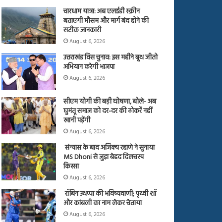
चारधाम यात्रा: अब एलईडी स्क्रीन
बताएगी मौसम और मार्ग बंद होने की
सटीक जानकारी
August 6, 2026
उत्तराखंड विस चुनाव: इस महीने बूथ जीतो
अभियान करेगी भाजपा
August 6, 2026
सीएम योगी की बड़ी घोषणा, बोले- अब
घुमंतू समाज को दर-दर की ठोकरें नहीं
खानी पड़ेंगी
August 6, 2026
संन्यास के बाद अजिंक्‍य रहाणे ने सुनाया
MS Dhoni से जुड़ा बेहद दिलचस्प
किस्सा
August 6, 2026
रॉबिन उथप्पा की भविष्यवाणी; पृथ्वी शॉ
और कांबली का नाम लेकर चेताया
August 6, 2026