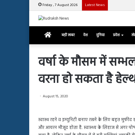
Friday , 7 August 2026
Latest News
उत्तराखंड विस चु
Home
बड़ी खबर
देश
दुनिया
प्रदेश
ख
वर्षा के मौसम में सम्भ
वरना हो सकता है हेल
रजत
दलाल
और
आसिम
August 15, 2020
रियाज
की
March 29, 2025
भिड़ंत,
रजत दलाल और आसिम रिय
28, 2025
सबके
स्वास्थ रहने व इम्युनिटी बनाए रखने के लिए बहुत मुफीद होती
हाशमी की की फिल्म ग्राउंड जीरो का
सबके सामने हुई बहस पर 
सामने
और आयरन मौजूद होता है. स्वास्थ्य के लिहाज से अगर पोष
यल टीजर जारी, देंखे वीडियो…
आया रिएक्शन
हुई