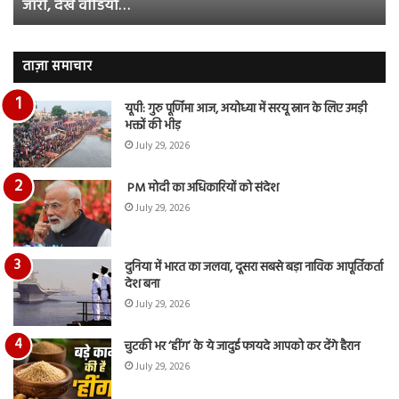
जारी, देंखे वीडियो…
टीजर
हुई
जारी,
बह
देंखे
पर
वीडियो…
रुब
ताज़ा समाचार
दि
का
यूपी: गुरु पूर्णिमा आज, अयोध्या में सरयू स्नान के लिए उमड़ी
आय
भक्तों की भीड़
रि
July 29, 2026
PM मोदी का अधिकारियों को संदेश
July 29, 2026
दुनिया में भारत का जलवा, दूसरा सबसे बड़ा नाविक आपूर्तिकर्ता
देश बना
July 29, 2026
चुटकी भर ‘हींग’ के ये जादुई फायदे आपको कर देंगे हैरान
July 29, 2026