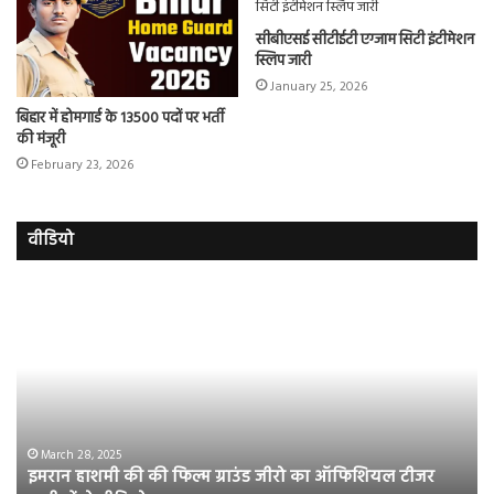
सीबीएसई सीटीईटी एग्जाम सिटी इंटीमेशन
स्लिप जारी
January 25, 2026
बिहार में होमगार्ड के 13500 पदों पर भर्ती
की मंजूरी
February 23, 2026
वीडियो
इमरान
रज
हाशमी
दल
की
औ
की
आस
फिल्म
रि
ग्राउंड
की
जीरो
भिड़
का
सब
March 28, 2025
इमरान हाशमी की की फिल्म ग्राउंड जीरो का ऑफिशियल टीजर
ऑफिशियल
साम