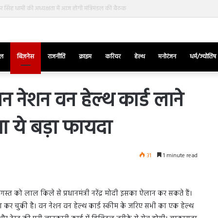
र सिंह धामी की अध्यक्षता में आज होगी मंत्रिमंडल की बैठक
ेल
बिज़नेस
राजनीति
क्राइम
करियर
हेल्थ
मनोरंजन
धर्म/ज्योतिष
 नेशन वन हेल्थ कार्ड लाने
गा ये बड़ा फायदा
तुर्किए
में
राष्ट्रपति
एर्दोगान
31
1 minute read
के
खिलाफ
March 28, 2025
सड़क
ज की भिड़ंत,
तुर्किए में राष्ट्रपति एर्दोगान के खिलाफ सड़क
पर
अगस्त को लाल किले से प्रधानमंत्री नरेंद्र मोदी इसका ऐलान कर सकते हैं।
रुबीना दिलैक का
पर उतरा पिकाचू, भागते हुए आया नजर, देंखे
उतरा
कर चुकी है। वन नेशन वन हेल्थ कार्ड स्कीम के जरिए सभी का एक हेल्थ
वीडियो…
पिकाचू,