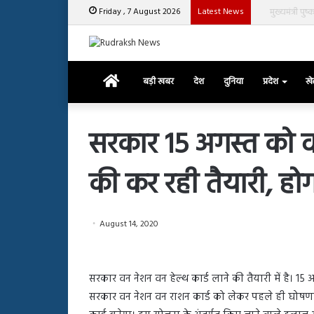
Friday , 7 August 2026
Latest News
मुख्यमंत्री पुष्क
Home
बड़ी खबर
देश
दुनिया
प्रदेश
ख
सरकार 15 अगस्त को वन
की कर रही तैयारी, हो
रजत
दलाल
और
आसिम
August 14, 2020
रियाज
की
March 29, 2025
भिड़ंत,
रजत दलाल और आसिम रिया
28, 2025
सबके
सरकार वन नेशन वन हेल्थ कार्ड लाने की तैयारी में है। 15 
हाशमी की की फिल्म ग्राउंड जीरो का
सबके सामने हुई बहस पर 
सामने
सरकार वन नेशन वन राशन कार्ड को लेकर पहले ही घोषणा 
यल टीजर जारी, देंखे वीडियो…
आया रिएक्शन
हुई