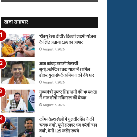
जारी,
बहस
देंखे
पर
वीडियो…
रुबीना
दिलैक
ताज़ा समाचार
का
आया
‘थैंक्यू रेखा दीदी’: दिल्ली लक्ष्मी योजना
रिएक्शन
के लिए जताया CM का आभार
August 7, 2026
आज कांवड़ उठाएंगे तेजस्वी
सूर्या, ऋषिकेश तक यात्रा में शामिल
होकर युवा संपर्क अभियान को देंगे धार
August 7, 2026
मुख्यमंत्री पुष्कर सिंह धामी की अध्यक्षता
में आज होगी मंत्रिमंडल की बैठक
August 7, 2026
कॉमनवेल्थ खेलों में गुलवीर सिंह ने की
‘पदक वर्षा’, यूपी सरकार अब करेगी ‘धन
वर्षा’, देगी 1.25 करोड़ रुपये