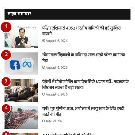
देंखे
पर
वीडियो…
रुब
ताज़ा समाचार
दि
का
पश्चिम एशिया से 4052 भारतीय नाविकों की हुई सुरक्षित
आय
वापसी
रि
August 6, 2026
स्कैम वाले विज्ञापनों के जरिए हर साल अरबों डॉलर कमा रहा
मेटा
August 6, 2026
प्रेग्नेंसी में हीमोग्लोबिन कम होना सिर्फ थकान नहीं…नवजात के
लिए बन सकता है बड़ा खतरा!
August 6, 2026
यूपी: गुरु पूर्णिमा आज, अयोध्या में सरयू स्नान के लिए उमड़ी
भक्तों की भीड़
July 29, 2026