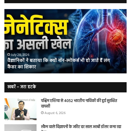
वैज्ञानिकों
यो
ने
कर
बताया
वाल
कि
में
क्यों
तंब
नॉन-
छोड
स्मोकर्स
की
भी
संभ
July 28, 2026
वैज्ञानिकों ने बताया कि क्यों नॉन-स्मोकर्स भी हो जाते हैं लंग
हो
5
कैंसर का शिकार
जाते
त
हैं
बढ़
लंग
कैंसर का
खबरें – जरा हटके
शिकार
पश्चिम एशिया से 4052 भारतीय नाविकों की हुई सुरक्षित
वापसी
August 6, 2026
स्कैम वाले विज्ञापनों के जरिए हर साल अरबों डॉलर कमा रहा