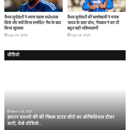
वैभव सूर्यवंशी ने अपना पहला अर्धशतक
वैभव सूर्यवंशी की बल्लेबाजी ने मयंक
किसे और क्‍यों किया समर्पित? मैच के बाद
यादव के उड़ाए होश, गेंदबाज ने कर दी
किया खुलासा
बहुत बड़ी भविष्यवाणी
July 24, 2026
July 24, 2026
वीडियो
इमरान
रज
हाशमी
दल
की
औ
की
आस
फिल्म
रि
ग्राउंड
की
जीरो
भिड़
का
सब
March 28, 2025
इमरान हाशमी की की फिल्म ग्राउंड जीरो का ऑफिशियल टीजर
ऑफिशियल
साम
जारी, देंखे वीडियो…
टीजर
हुई
जारी,
बह