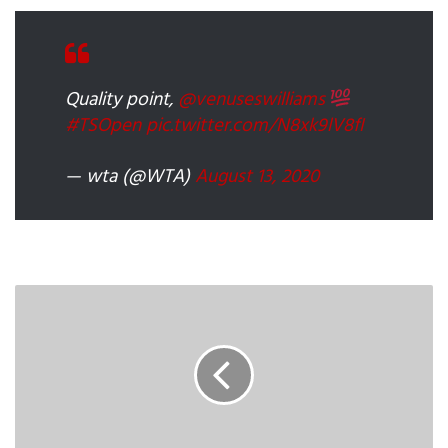
Quality point,
@venuseswilliams
#TSOpen
pic.twitter.com/N8xk9lV8fI
— wta (@WTA)
August 13, 2020