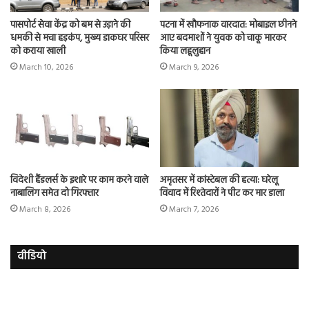
पासपोर्ट सेवा केंद्र को बम से उड़ाने की
पटना में खौफनाक वारदात: मोबाइल छीनने
धमकी से मचा हड़कंप, मुख्य डाकघर परिसर
आए बदमाशों ने युवक को चाकू मारकर
को कराया खाली
किया लहूलुहान
March 10, 2026
March 9, 2026
विदेशी हैंडलर्स के इशारे पर काम करने वाले
अमृतसर में कांस्टेबल की हत्या: घरेलू
नाबालिग समेत दो गिरफ्तार
विवाद में रिश्तेदारों ने पीट कर मार डाला
March 8, 2026
March 7, 2026
वीडियो
इमरान
रज
हाशमी
दल