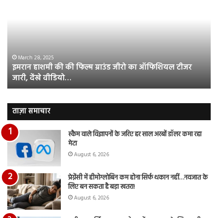
की
औ
की
आस
फिल्म
रि
ग्राउंड
की
जीरो
भिड़
का
सब
March 28, 2025
इमरान हाशमी की की फिल्म ग्राउंड जीरो का ऑफिशियल टीजर
ऑफिशियल
साम
जारी, देंखे वीडियो…
टीजर
हुई
जारी,
बह
देंखे
पर
वीडियो…
रुब
ताज़ा समाचार
दि
का
स्कैम वाले विज्ञापनों के जरिए हर साल अरबों डॉलर कमा रहा
आय
मेटा
रि
August 6, 2026
प्रेग्नेंसी में हीमोग्लोबिन कम होना सिर्फ थकान नहीं…नवजात के
लिए बन सकता है बड़ा खतरा!
August 6, 2026