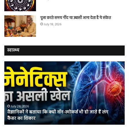
पूजा करते समय नींद या उबासी आना देता है ये संकेत
July 18, 2026
स्वास्थ्य
वैज्ञानिकों
यो
ने
कर
बताया
वाल
कि
में
क्यों
तंब
नॉन-
छोड
स्मोकर्स
की
भी
संभ
July 28, 2026
वैज्ञानिकों ने बताया कि क्यों नॉन-स्मोकर्स भी हो जाते हैं लंग
हो
5
कैंसर का शिकार
जाते
त
हैं
बढ़