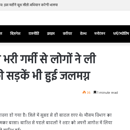
नाव: इस महीने बूथ जीतो अभियान करेगी भाजपा
ेल
बिज़नेस
राजनीति
क्राइम
करियर
हेल्थ
मनोरंजन
धर्म/ज्योतिष
ी गर्मी से लाेगाें ने ली
 सड़कें भी हुई जलमग्न
तुर्किए
में
राष्ट्रपति
एर्दोगान
36
1 minute read
के
खिलाफ
March 28, 2025
सड़क
ज की भिड़ंत,
तुर्किए में राष्ट्रपति एर्दोगान के खिलाफ सड़क
पर
ुहावना हाे गया है। जिले में सुबह से ही बादल छाए थे। मौसम विभाग का
रुबीना दिलैक का
पर उतरा पिकाचू, भागते हुए आया नजर, देंखे
उतरा
न जमकर बरसा। बारिश से पहले बादलों ने शहर को अपनी आगोश में लिया
वीडियो…
पिकाचू,