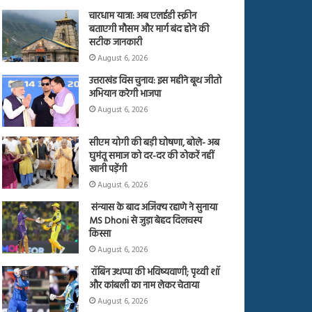
चारधाम यात्रा: अब एलईडी स्क्रीन
बताएगी मौसम और मार्ग बंद होने की
सटीक जानकारी
August 6, 2026
उत्तराखंड विस चुनाव: इस महीने बूथ जीतो
अभियान करेगी भाजपा
August 6, 2026
सीएम योगी की बड़ी घोषणा, बोले- अब
घुमंतू समाज को दर-दर की ठोकरें नहीं
खानी पड़ेंगी
August 6, 2026
संन्यास के बाद अजिंक्‍य रहाणे ने सुनाया
MS Dhoni से जुड़ा बेहद दिलचस्प
किस्सा
August 6, 2026
रॉबिन उथप्पा की भविष्यवाणी; पृथ्वी शॉ
और कांबली का नाम लेकर चेताया
August 6, 2026