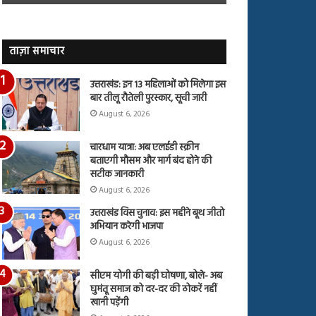
जारी,
बहस
देंखे
पर
वीडियो…
रुबीना
दिलैक
ताज़ा समाचार
का
आया
उत्तराखंड: इन 13 महिलाओं को मिलेगा इस
रिएक्शन
बार तीलू रौतेली पुरस्कार, सूची जारी
August 6, 2026
चारधाम यात्रा: अब एलईडी स्क्रीन
बताएगी मौसम और मार्ग बंद होने की
सटीक जानकारी
August 6, 2026
उत्तराखंड विस चुनाव: इस महीने बूथ जीतो
अभियान करेगी भाजपा
August 6, 2026
सीएम योगी की बड़ी घोषणा, बोले- अब
घुमंतू समाज को दर-दर की ठोकरें नहीं
खानी पड़ेंगी