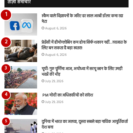
वीडियो…
रुब
ताज़ा समाचार
दि
का
स्कैम वाले विज्ञापनों के जरिए हर साल अरबों डॉलर कमा रहा
आय
मेटा
रि
August 6, 2026
प्रेग्नेंसी में हीमोग्लोबिन कम होना सिर्फ थकान नहीं…नवजात के
लिए बन सकता है बड़ा खतरा!
August 6, 2026
यूपी: गुरु पूर्णिमा आज, अयोध्या में सरयू स्नान के लिए उमड़ी
भक्तों की भीड़
July 29, 2026
PM मोदी का अधिकारियों को संदेश
July 29, 2026
दुनिया में भारत का जलवा, दूसरा सबसे बड़ा नाविक आपूर्तिकर्ता
देश बना