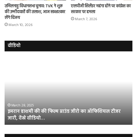
तमिलनाडु विधानसभा चुनाव: TVK ने शुरू
एलपीजी सिलेंडर महंगा होने पर कांग्रेस का
की उम्मीदवारों की तलाश, आज साक्षात्कार
सरकार पर हमला
लेंगे विजय
March 7, 2026
March 10, 2026
वीडियो
इमरान
रज
हाशमी
दल
की
औ
की
आस
फिल्म
रि
ग्राउंड
की
जीरो
भिड़
का
सब
March 28, 2025
इमरान हाशमी की की फिल्म ग्राउंड जीरो का ऑफिशियल टीजर
ऑफिशियल
साम
जारी, देंखे वीडियो…
टीजर
हुई
जारी,
बह
देंखे
पर