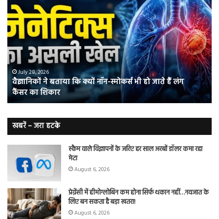
वैज्ञानिकों
यो
ने
कर
बताया
वाल
कि
में
क्यों
तंब
नॉन-
छोड
स्मोकर्स
की
भी
संभ
July 28, 2026
वैज्ञानिकों ने बताया कि क्यों नॉन-स्मोकर्स भी हो जाते हैं लंग
हो
5
कैंसर का शिकार
जाते
त
हैं
बढ़
लंग
कैंसर का
खबरें – जरा हटके
शिकार
स्कैम वाले विज्ञापनों के जरिए हर साल अरबों डॉलर कमा रहा
मेटा
August 6, 2026
प्रेग्नेंसी में हीमोग्लोबिन कम होना सिर्फ थकान नहीं…नवजात के
लिए बन सकता है बड़ा खतरा!
August 6, 2026