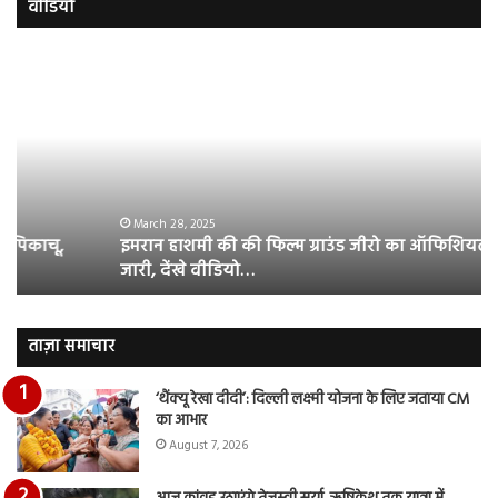
वीडियो
इमरान
रज
हाशमी
दल
की
औ
की
आस
फिल्म
रि
ग्राउंड
की
जीरो
भिड़
का
सब
March 28, 2025
इमरान हाशमी की की फिल्म ग्राउंड जीरो का ऑफिशियल टीजर
ऑफिशियल
साम
जारी, देंखे वीडियो…
टीजर
हुई
जारी,
बह
देंखे
पर
वीडियो…
रुब
ताज़ा समाचार
दि
का
‘थैंक्यू रेखा दीदी’: दिल्ली लक्ष्मी योजना के लिए जताया CM
आय
का आभार
रि
August 7, 2026