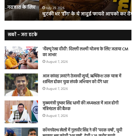
आपको
भी
ए
कर
हो
July 29, 2026
चुटकी भर ‘हींग’ के ये जादुई फायदे आपको कर देंगे हैरान
देंगे
जात
हैरान
हैं
लं
कैं
खबरें – जरा हटके
शि
‘थैंक्यू रेखा दीदी’: दिल्ली लक्ष्मी योजना के लिए जताया CM
का आभार
August 7, 2026
आज कांवड़ उठाएंगे तेजस्वी सूर्या, ऋषिकेश तक यात्रा में
शामिल होकर युवा संपर्क अभियान को देंगे धार
August 7, 2026
मुख्यमंत्री पुष्कर सिंह धामी की अध्यक्षता में आज होगी
मंत्रिमंडल की बैठक
August 7, 2026
कॉमनवेल्थ खेलों में गुलवीर सिंह ने की ‘पदक वर्षा’, यूपी