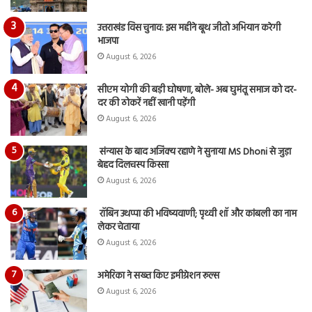
उत्तराखंड विस चुनाव: इस महीने बूथ जीतो अभियान करेगी
भाजपा
August 6, 2026
सीएम योगी की बड़ी घोषणा, बोले- अब घुमंतू समाज को दर-
दर की ठोकरें नहीं खानी पड़ेंगी
August 6, 2026
संन्यास के बाद अजिंक्‍य रहाणे ने सुनाया MS Dhoni से जुड़ा
बेहद दिलचस्प किस्सा
August 6, 2026
रॉबिन उथप्पा की भविष्यवाणी; पृथ्वी शॉ और कांबली का नाम
लेकर चेताया
August 6, 2026
अमेरिका ने सख्त किए इमीग्रेशन रूल्स
August 6, 2026