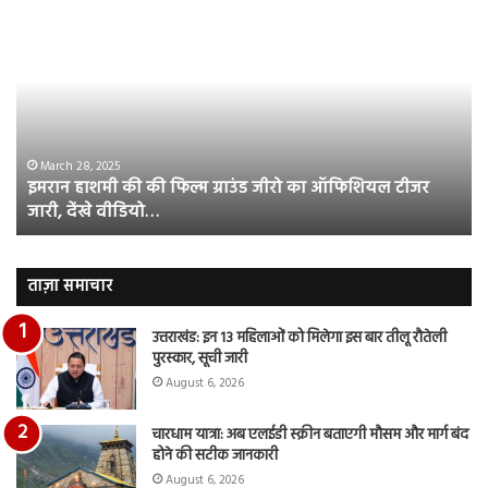
इमरान
रज
हाशमी
दल
की
औ
की
आस
फिल्म
रि
ग्राउंड
की
जीरो
भिड़
का
सब
March 28, 2025
इमरान हाशमी की की फिल्म ग्राउंड जीरो का ऑफिशियल टीजर
ऑफिशियल
साम
जारी, देंखे वीडियो…
टीजर
हुई
जारी,
बह
देंखे
पर
वीडियो…
रुब
ताज़ा समाचार
दि
का
उत्तराखंड: इन 13 महिलाओं को मिलेगा इस बार तीलू रौतेली
आय
पुरस्कार, सूची जारी
रि
August 6, 2026
चारधाम यात्रा: अब एलईडी स्क्रीन बताएगी मौसम और मार्ग बंद
होने की सटीक जानकारी
August 6, 2026