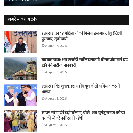
हैं
बढ़
लंग
कैंसर का
खबरें – जरा हटके
शिकार
उत्तराखंड: इन 13 महिलाओं को मिलेगा इस बार तीलू रौतेली
पुरस्कार, सूची जारी
August 6, 2026
चारधाम यात्रा: अब एलईडी स्क्रीन बताएगी मौसम और मार्ग बंद
होने की सटीक जानकारी
August 6, 2026
उत्तराखंड विस चुनाव: इस महीने बूथ जीतो अभियान करेगी
भाजपा
August 6, 2026
सीएम योगी की बड़ी घोषणा, बोले- अब घुमंतू समाज को दर-
दर की ठोकरें नहीं खानी पड़ेंगी
August 6, 2026