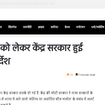
स चुनाव: इस महीने बूथ जीतो अभियान करेगी भाजपा
ेल
बिज़नेस
राजनीति
क्राइम
करियर
हेल्थ
मनोरंजन
धर्म/ज्योतिष
को लेकर केंद्र सरकार हुई
्देश
तुर्किए
में
राष्ट्रपति
एर्दोगान
36
1 minute read
के
खिलाफ
March 28, 2025
सड़क
याज की भिड़ंत,
तुर्किए में राष्ट्रपति एर्दोगान के खिलाफ सड़क
पर
ंद्र सरकार सतर्क हो गई है. केंद्र की मोदी सरकार ने राज्य सरकारों के
र रुबीना दिलैक का
पर उतरा पिकाचू, भागते हुए आया नजर, देंखे
उतरा
े भारत में आने वाले ‘संदिग्ध या अवांछित बीज पार्सल’ के संबंध में अलर्ट
वीडियो…
पिकाचू,