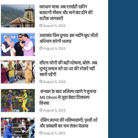
चारधाम यात्रा: अब एलईडी स्क्रीन
बताएगी मौसम और मार्ग बंद होने की
सटीक जानकारी
August 6, 2026
उत्तराखंड विस चुनाव: इस महीने बूथ जीतो
अभियान करेगी भाजपा
August 6, 2026
सीएम योगी की बड़ी घोषणा, बोले- अब
घुमंतू समाज को दर-दर की ठोकरें नहीं
खानी पड़ेंगी
August 6, 2026
संन्यास के बाद अजिंक्‍य रहाणे ने सुनाया
MS Dhoni से जुड़ा बेहद दिलचस्प
किस्सा
August 6, 2026
रॉबिन उथप्पा की भविष्यवाणी; पृथ्वी शॉ
और कांबली का नाम लेकर चेताया
August 6, 2026