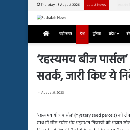
Thursday , 6 August 2026
Latest News
उत्तराखंड वि
Home
बड़ी खबर
देश
दुनिया
प्रदेश
ख
‘रहस्यमय बीज पार्सल’ 
सतर्क, जारी किए ये निर
रजत
दलाल
और
आसिम
August 9, 2020
रियाज
की
March 29, 2025
भिड़ंत,
रजत दलाल और आसिम रि
h 28, 2025
सबके
‘रहस्यमय बीज पार्सल’ (mystery seed parcels) को लेकर के
न हाशमी की की फिल्म ग्राउंड जीरो का
सबके सामने हुई बहस प
यल
सामने
साथ ही बीज उद्योग और अनुसंधान निकायों को अज्ञात स्रोत स
ियल टीजर जारी, देंखे वीडियो…
आया रिएक्शन
हुई