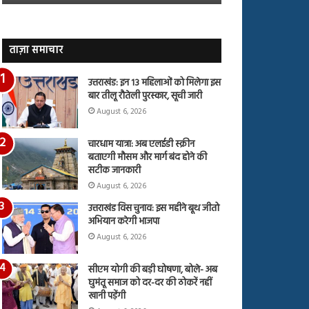
जारी,
बहस
देंखे
पर
वीडियो…
रुबीना
दिलैक
ताज़ा समाचार
का
आया
उत्तराखंड: इन 13 महिलाओं को मिलेगा इस
रिएक्शन
बार तीलू रौतेली पुरस्कार, सूची जारी
August 6, 2026
चारधाम यात्रा: अब एलईडी स्क्रीन
बताएगी मौसम और मार्ग बंद होने की
सटीक जानकारी
August 6, 2026
उत्तराखंड विस चुनाव: इस महीने बूथ जीतो
अभियान करेगी भाजपा
August 6, 2026
सीएम योगी की बड़ी घोषणा, बोले- अब
घुमंतू समाज को दर-दर की ठोकरें नहीं
खानी पड़ेंगी