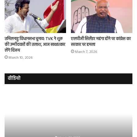
तमिलनाडु विधानसभा चुनाव: TVK ने शुरू
एलपीजी सिलेंडर महंगा होने पर कांग्रेस का
की उम्मीदवारों की तलाश, आज साक्षात्कार
सरकार पर हमला
लेंगे विजय
March 7, 2026
March 10, 2026
वीडियो
रजत
तुर्
दलाल
में
और
राष्ट
आसिम
एर्
रियाज
के
की
खि
भिड़ंत,
सड