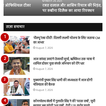
सबके
पर
March 29, 2025
रजत दलाल और आसिम रियाज की भिड़ंत, सबके सामने हुई बहस
सामने
उतर
पर रुबीना दिलैक का आया रिएक्शन
हुई
पिक
बहस
भाग
पर
हुए
रुबीना
आय
ताज़ा समाचार
दिलैक
नज
का
देंख
‘थैंक्यू रेखा दीदी’: दिल्ली लक्ष्मी योजना के लिए जताया CM
आया
वी
का आभार
रिएक्शन
August 7, 2026
आज कांवड़ उठाएंगे तेजस्वी सूर्या, ऋषिकेश तक यात्रा में
शामिल होकर युवा संपर्क अभियान को देंगे धार
August 7, 2026
मुख्यमंत्री पुष्कर सिंह धामी की अध्यक्षता में आज होगी
मंत्रिमंडल की बैठक
August 7, 2026
कॉमनवेल्थ खेलों में गुलवीर सिंह ने की ‘पदक वर्षा’, यूपी
सरकार अब करेगी ‘धन वर्षा’, देगी 1.25 करोड़ रुपये