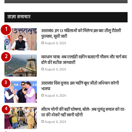
जारी,
बह
देंखे
पर
वीडियो…
रुब
ताज़ा समाचार
दि
का
उत्तराखंड: इन 13 महिलाओं को मिलेगा इस बार तीलू रौतेली
आय
पुरस्कार, सूची जारी
रि
August 6, 2026
चारधाम यात्रा: अब एलईडी स्क्रीन बताएगी मौसम और मार्ग बंद
होने की सटीक जानकारी
August 6, 2026
उत्तराखंड विस चुनाव: इस महीने बूथ जीतो अभियान करेगी
भाजपा
August 6, 2026
सीएम योगी की बड़ी घोषणा, बोले- अब घुमंतू समाज को दर-
दर की ठोकरें नहीं खानी पड़ेंगी
August 6, 2026