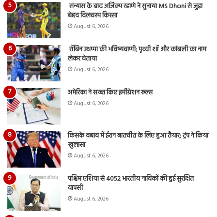
संन्यास के बाद अजिंक्‍य रहाणे ने सुनाया MS Dhoni से जुड़ा
बेहद दिलचस्प किस्सा
August 6, 2026
रॉबिन उथप्पा की भविष्यवाणी; पृथ्वी शॉ और कांबली का नाम
लेकर चेताया
August 6, 2026
अमेरिका ने सख्त किए इमीग्रेशन रूल्स
August 6, 2026
किसके दबाव में ईरान बातचीत के लिए हुआ तैयार; ट्रंप ने किया
खुलासा
August 6, 2026
पश्चिम एशिया से 4052 भारतीय नाविकों की हुई सुरक्षित
वापसी
August 6, 2026