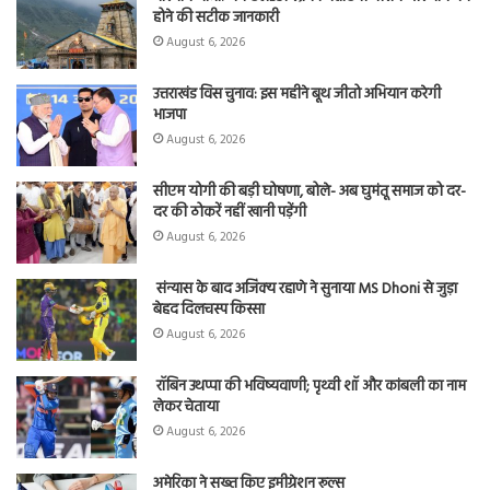
होने की सटीक जानकारी
August 6, 2026
उत्तराखंड विस चुनाव: इस महीने बूथ जीतो अभियान करेगी
भाजपा
August 6, 2026
सीएम योगी की बड़ी घोषणा, बोले- अब घुमंतू समाज को दर-
दर की ठोकरें नहीं खानी पड़ेंगी
August 6, 2026
संन्यास के बाद अजिंक्‍य रहाणे ने सुनाया MS Dhoni से जुड़ा
बेहद दिलचस्प किस्सा
August 6, 2026
रॉबिन उथप्पा की भविष्यवाणी; पृथ्वी शॉ और कांबली का नाम
लेकर चेताया
August 6, 2026
अमेरिका ने सख्त किए इमीग्रेशन रूल्स