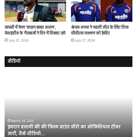
वापसी में फेल ‘कप्तान बाबर आजम’,
श्रेयस अय्यर ने पहली जीत के लिए दिया
वेस्टइंडीज के गेंदबाजों ने दिन में दिखाए तारे
वीवीएस लक्ष्मण को क्रेडिट
July 27, 2026
July 27, 2026
वीडियो
इमरान
रज
हाशमी
दल
की
औ
की
आस
फिल्म
रि
ग्राउंड
की
जीरो
भिड़
का
सब
March 28, 2025
इमरान हाशमी की की फिल्म ग्राउंड जीरो का ऑफिशियल टीजर
ऑफिशियल
साम
जारी, देंखे वीडियो…
टीजर
हुई