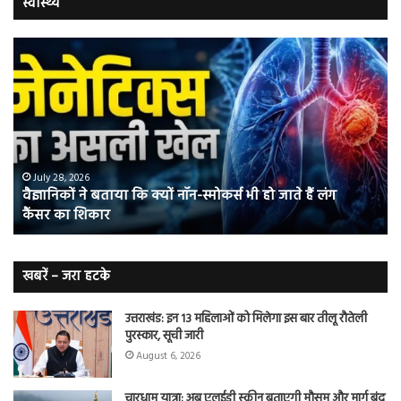
स्वास्थ्य
वैज्ञानिकों
यो
ने
कर
बताया
वाल
कि
में
क्यों
तंब
नॉन-
छोड
स्मोकर्स
की
भी
संभ
July 28, 2026
वैज्ञानिकों ने बताया कि क्यों नॉन-स्मोकर्स भी हो जाते हैं लंग
हो
5
कैंसर का शिकार
जाते
त
हैं
बढ़
लंग
कैंसर का
खबरें – जरा हटके
शिकार
उत्तराखंड: इन 13 महिलाओं को मिलेगा इस बार तीलू रौतेली
पुरस्कार, सूची जारी
August 6, 2026
चारधाम यात्रा: अब एलईडी स्क्रीन बताएगी मौसम और मार्ग बंद