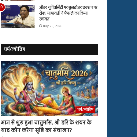
जौहर यूनिवर्सिटी पर बुलडोजर एक्शन पर
रोक: मायावती ने फैसले का किया
स्वागत
July 28, 2026
धर्म/ज्योतिष
धर्म/ज्योतिष
आज से शुरू हुआ चातुर्मास, श्री हरि के शयन के
बाद कौन करेगा सृष्टि का संचालन?