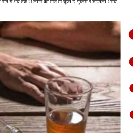
पीने से अब तक 21 लोगों की मौत हो चुकी है. पुलिस ने जहरीली शराब
भागते
हुए
आया
नजर,
देंखे
वीडियो…