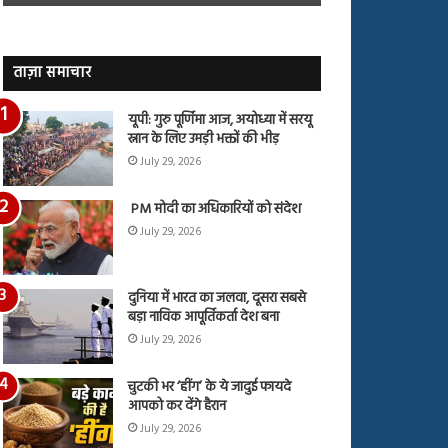
जारी,
बहस
देंखे
पर
वीडियो…
रुबीना
दिलैक
ताज़ा समाचार
का
आया
यूपी: गुरु पूर्णिमा आज, अयोध्या में सरयू
रिएक्शन
स्नान के लिए उमड़ी भक्तों की भीड़
July 29, 2026
PM मोदी का अधिकारियों को संदेश
July 29, 2026
दुनिया में भारत का जलवा, दूसरा सबसे
बड़ा नाविक आपूर्तिकर्ता देश बना
July 29, 2026
चुटकी भर ‘हींग’ के ये जादुई फायदे
आपको कर देंगे हैरान
July 29, 2026