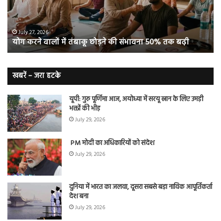
छोड़ने
स
की
रहे
संभावना
थे
50%
‘ब्रे
July 27, 2026
योग करने वालों में तंबाकू छोड़ने की संभावना 50% तक बढ़ी
तक
बूस्
बढ़ी
वह
नि
बे
खबरें – जरा हटके
यूपी: गुरु पूर्णिमा आज, अयोध्या में सरयू स्नान के लिए उमड़ी
भक्तों की भीड़
July 29, 2026
PM मोदी का अधिकारियों को संदेश
July 29, 2026
दुनिया में भारत का जलवा, दूसरा सबसे बड़ा नाविक आपूर्तिकर्ता
देश बना
July 29, 2026