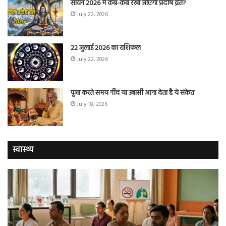
सावन 2026 में कब-कब रखा जाएगा प्रदोष व्रत?
July 22, 2026
22 जुलाई 2026 का राशिफल
July 22, 2026
पूजा करते समय नींद या उबासी आना देता है ये संकेत
July 18, 2026
स्वास्थ्य
योग
सा
करने
जि
वालों
ओम
में
सप्
तंबाकू
को