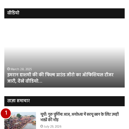
वीडियो
इमरान
रज
हाशमी
दल
की
औ
की
आस
फिल्म
रि
ग्राउंड
की
जीरो
भिड़
का
सब
March 28, 2025
इमरान हाशमी की की फिल्म ग्राउंड जीरो का ऑफिशियल टीजर
ऑफिशियल
साम
जारी, देंखे वीडियो…
टीजर
हुई
जारी,
बह
देंखे
पर
वीडियो…
रुब
ताज़ा समाचार
दि
का
यूपी: गुरु पूर्णिमा आज, अयोध्या में सरयू स्नान के लिए उमड़ी
आय
भक्तों की भीड़
रि
July 29, 2026