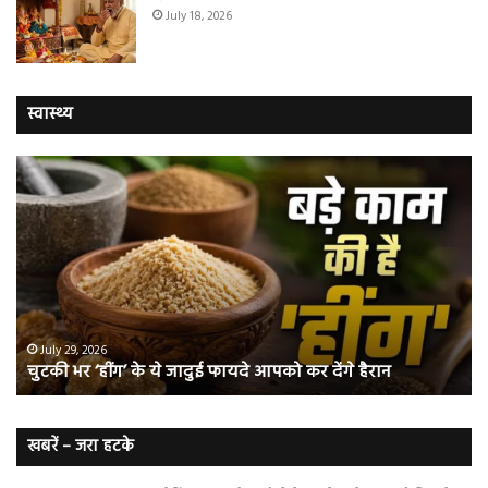
July 18, 2026
स्वास्थ्य
चुटकी
वैज्
भर
ने
‘हींग’
बत
के
कि
ये
क्यो
जादुई
नॉ
फायदे
स्म
आपको
भी
ए
कर
हो
July 29, 2026
चुटकी भर ‘हींग’ के ये जादुई फायदे आपको कर देंगे हैरान
देंगे
जात
हैरान
हैं
लं
कैं
खबरें – जरा हटके
शि