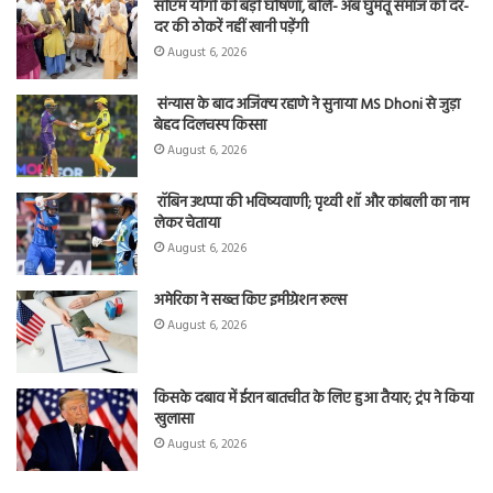
सीएम योगी की बड़ी घोषणा, बोले- अब घुमंतू समाज को दर-
दर की ठोकरें नहीं खानी पड़ेंगी
August 6, 2026
संन्यास के बाद अजिंक्‍य रहाणे ने सुनाया MS Dhoni से जुड़ा
बेहद दिलचस्प किस्सा
August 6, 2026
रॉबिन उथप्पा की भविष्यवाणी; पृथ्वी शॉ और कांबली का नाम
लेकर चेताया
August 6, 2026
अमेरिका ने सख्त किए इमीग्रेशन रूल्स
August 6, 2026
किसके दबाव में ईरान बातचीत के लिए हुआ तैयार; ट्रंप ने किया
खुलासा
August 6, 2026