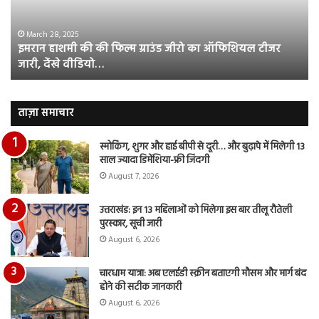
ग्राउंड
की
जीरो
भिड़
का
सब
March 28, 2025
इमरान हाशमी की की फिल्म ग्राउंड जीरो का ऑफिशियल टीजर
ऑफिशियल
साम
जारी, देंखे वीडियो…
टीजर
हुई
जारी,
बह
देंखे
पर
वीडियो…
रुब
ताज़ा समाचार
दि
का
स्मोकिंग, शुगर और हाई बीपी से दूरी… और बुढ़ापे में मिलेगी 13
आय
साल ज्यादा डिमेंशिया-फ्री जिंदगी
रि
August 7, 2026
उत्तराखंड: इन 13 महिलाओं को मिलेगा इस बार तीलू रौतेली
पुरस्कार, सूची जारी
August 6, 2026
चारधाम यात्रा: अब एलईडी स्क्रीन बताएगी मौसम और मार्ग बंद
होने की सटीक जानकारी
August 6, 2026