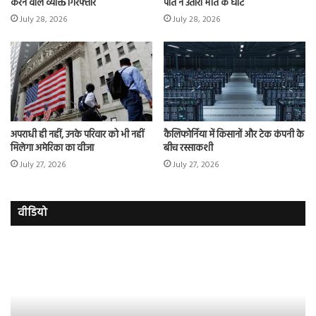
करने वाले व्यक्ति गिरफ्तार
पति ने उतारा मौत के घाट
July 28, 2026
July 28, 2026
अपराधी ही नहीं, उनके परिवार को भी नहीं
कैलिफोर्निया में किसानों और टेक कंपनी के
मिलेगा अमेरिका का वीजा
बीच रस्साकशी
July 27, 2026
July 27, 2026
वीडियो
इमरान
रज
हाशमी
दल
की
औ
की
आस
फिल्म
रि