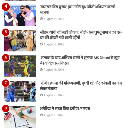
उत्तराखंड विस चुनाव: इस महीने बूथ जीतो अभियान करेगी
भाजपा
August 6, 2026
सीएम योगी की बड़ी घोषणा, बोले- अब घुमंतू समाज को दर-
दर की ठोकरें नहीं खानी पड़ेंगी
August 6, 2026
संन्यास के बाद अजिंक्‍य रहाणे ने सुनाया MS Dhoni से जुड़ा
बेहद दिलचस्प किस्सा
August 6, 2026
रॉबिन उथप्पा की भविष्यवाणी; पृथ्वी शॉ और कांबली का नाम
लेकर चेताया
August 6, 2026
अमेरिका ने सख्त किए इमीग्रेशन रूल्स
August 6, 2026