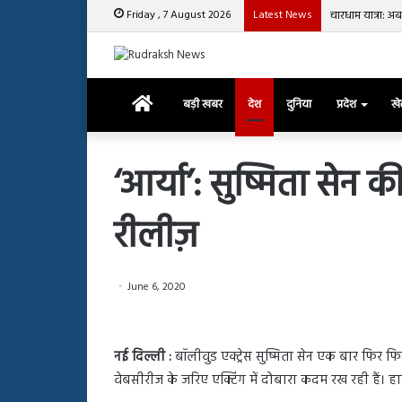
Friday , 7 August 2026
Latest News
चारधाम यात्रा: अ
Home
बड़ी खबर
देश
दुनिया
प्रदेश
ख
‘आर्या’: सुष्मिता सेन
रीलीज़
रजत
दलाल
और
आसिम
June 6, 2020
रियाज
की
March 29, 2025
भिड़ंत,
रजत दलाल और आसिम रिया
28, 2025
सबके
नई दिल्ली :
बॉलीवुड एक्ट्रेस सुष्मिता सेन एक बार फिर फिल्म
हाशमी की की फिल्म ग्राउंड जीरो का
सबके सामने हुई बहस पर 
सामने
वेबसीरीज के जरिए एक्टिंग में दोबारा कदम रख रही हैं। ह
यल टीजर जारी, देंखे वीडियो…
आया रिएक्शन
हुई