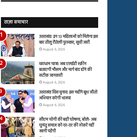
जारी,
बहस
देंखे
पर
वीडियो…
रुबीना
दिलैक
ताज़ा समाचार
का
आया
उत्तराखंड: इन 13 महिलाओं को मिलेगा इस
रिएक्शन
बार तीलू रौतेली पुरस्कार, सूची जारी
August 6, 2026
चारधाम यात्रा: अब एलईडी स्क्रीन
बताएगी मौसम और मार्ग बंद होने की
सटीक जानकारी
August 6, 2026
उत्तराखंड विस चुनाव: इस महीने बूथ जीतो
अभियान करेगी भाजपा
August 6, 2026
सीएम योगी की बड़ी घोषणा, बोले- अब
घुमंतू समाज को दर-दर की ठोकरें नहीं
खानी पड़ेंगी