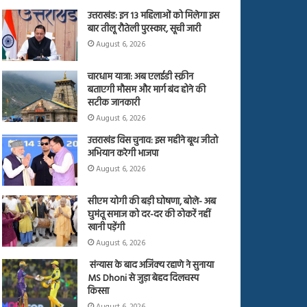
उत्तराखंड: इन 13 महिलाओं को मिलेगा इस
बार तीलू रौतेली पुरस्कार, सूची जारी
August 6, 2026
चारधाम यात्रा: अब एलईडी स्क्रीन
बताएगी मौसम और मार्ग बंद होने की
सटीक जानकारी
August 6, 2026
उत्तराखंड विस चुनाव: इस महीने बूथ जीतो
अभियान करेगी भाजपा
August 6, 2026
सीएम योगी की बड़ी घोषणा, बोले- अब
घुमंतू समाज को दर-दर की ठोकरें नहीं
खानी पड़ेंगी
August 6, 2026
संन्यास के बाद अजिंक्‍य रहाणे ने सुनाया
MS Dhoni से जुड़ा बेहद दिलचस्प
किस्सा
August 6, 2026