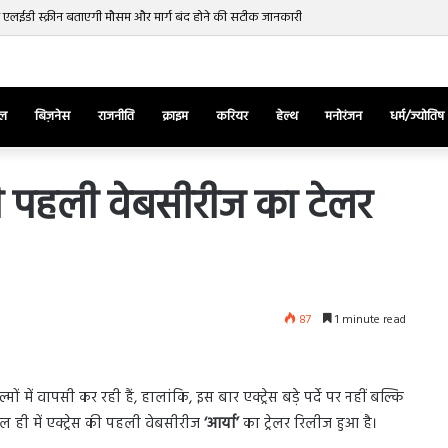
ब एलईडी स्क्रीन बताएगी मौसम और मार्ग बंद होने की सटीक जानकारी
ेल
बिज़नेस
राजनीति
क्राइम
करियर
हेल्थ
मनोरंजन
धर्म/ज्योतिष
 की पहली वेबसीरीज का टेलर
तुर्किए
में
राष्ट्रपति
एर्दोगान
87
1 minute read
के
खिलाफ
March 28, 2025
सड़क
ज की भिड़ंत,
तुर्किए में राष्ट्रपति एर्दोगान के खिलाफ सड़क
पर
ों में वापसी कर रही हैं, हालांकि, इस बार एक्ट्रेस बड़े पर्दे पर नहीं बल्कि
रुबीना दिलैक का
पर उतरा पिकाचू, भागते हुए आया नजर, देंखे
उतरा
ाल ही में एक्ट्रेस की पहली वेबसीरीज
‘आर्या’
का ट्रेलर रिलीज हुआ है।
वीडियो…
पिकाचू,