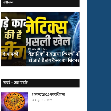
स्वास्थ्य
वैज्ञानिकों
योग
ने
करने
बताया
वालों
कि
में
क्यों
तंबाकू
नॉन-
छोड़ने
स्मोकर्स
की
July 28, 2026
July 27, 2026
भी
संभावना
वैज्ञानिकों ने बताया कि क्यों नॉन-स्मोकर्स भी
योग करने वालों म
हो
50%
हो जाते हैं लंग कैंसर का शिकार
50% तक बढ़ी
जाते
तक
हैं
बढ़ी
लंग
कैंसर का
शिकार
खबरें – जरा हटके
7 अगस्त 2026 का राशिफल
August 7, 2026