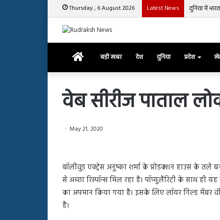
Thursday , 6 August 2026
Latest News
दुनिया मे
Home
बड़ी खबर
देश
दुनिया
प्रदेश
ख
वेब सीरीज पाताल लो
रजत
May 21, 2020
दलाल
और
आसिम
रियाज
बॉलीवुड एक्ट्रेस अनुष्का शर्मा के प्रोडक्शन हाउस के त
की
March 29, 2025
से अच्छा रिस्पॉन्स मिल रहा है। पॉप्युलैरिटी के साथ ही य
भिड़ंत,
रजत दलाल और आसिम रिया
28, 2025
सबके
का अपमान किया गया है। इसके लिए लॉयर गिल्ड मेंबर वीरेन 
हाशमी की की फिल्म ग्राउंड जीरो का
सबके सामने हुई बहस पर 
सामने
है।
यल टीजर जारी, देंखे वीडियो…
आया रिएक्शन
हुई