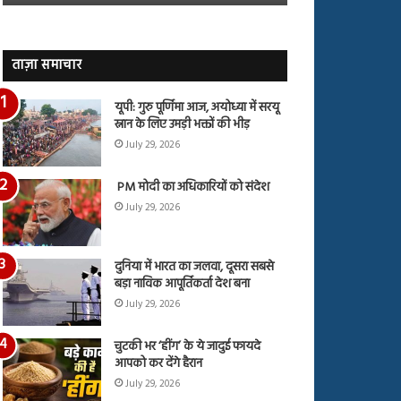
जारी,
बहस
देंखे
पर
वीडियो…
रुबीना
दिलैक
ताज़ा समाचार
का
आया
यूपी: गुरु पूर्णिमा आज, अयोध्या में सरयू
रिएक्शन
स्नान के लिए उमड़ी भक्तों की भीड़
July 29, 2026
PM मोदी का अधिकारियों को संदेश
July 29, 2026
दुनिया में भारत का जलवा, दूसरा सबसे
बड़ा नाविक आपूर्तिकर्ता देश बना
July 29, 2026
चुटकी भर ‘हींग’ के ये जादुई फायदे
आपको कर देंगे हैरान
July 29, 2026