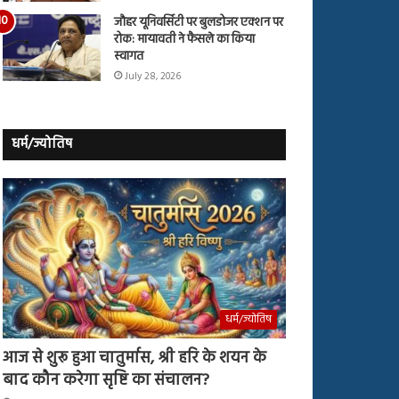
जौहर यूनिवर्सिटी पर बुलडोजर एक्शन पर
रोक: मायावती ने फैसले का किया
स्वागत
July 28, 2026
धर्म/ज्योतिष
धर्म/ज्योतिष
आज से शुरू हुआ चातुर्मास, श्री हरि के शयन के
बाद कौन करेगा सृष्टि का संचालन?