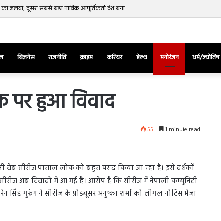
ं भारत का जलवा, दूसरा सबसे बड़ा नाविक आपूर्तिकर्ता देश बना
ेल
बिज़नेस
राजनीति
क्राइम
करियर
हेल्थ
मनोरंजन
धर्म/ज्योतिष
क पर हुआ विवाद
तुर्किए
55
1 minute read
में
राष्ट्रपति
एर्दोगान
के
ले बनी वेब सीरीज पाताल लोक को बहुत पसंद किया जा रहा है। इसे दर्शकों
खिलाफ
March 28, 2025
ह सीरीज अब विवादों में आ गई है। आरोप है कि सीरीज में नेपाली कम्युनिटी
सड़क
ज की भिड़ंत,
तुर्किए में राष्ट्रपति एर्दोगान के खिलाफ सड़क
पर
सिंह गुरुंग ने सीरीज के प्रोड्यूसर अनुष्का शर्मा को लीगल नोटिस भेजा
रुबीना दिलैक का
पर उतरा पिकाचू, भागते हुए आया नजर, देंखे
उतरा
वीडियो…
पिकाचू,