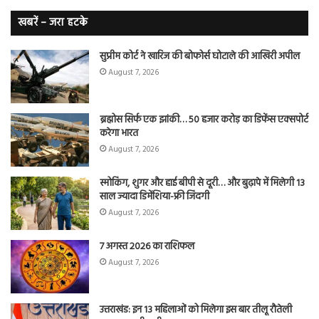
लं
कैं
खबरें – जरा हटके
शि
सुप्रीम कोर्ट ने खारिज की बोफोर्स घोटाले की आखिरी अपील
August 7, 2026
ब्रह्मोस सिर्फ एक झांकी… 50 हजार करोड़ का डिफेंस एक्सपोर्ट
करेगा भारत
August 7, 2026
स्मोकिंग, शुगर और हाई बीपी से दूरी… और बुढ़ापे में मिलेगी 13
साल ज्यादा डिमेंशिया-फ्री जिंदगी
August 7, 2026
7 अगस्त 2026 का राशिफल
August 7, 2026
उत्तराखंड: इन 13 महिलाओं को मिलेगा इस बार तीलू रौतेली