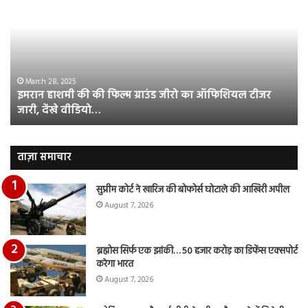
की
औ
की
आस
फिल्म
रि
ग्राउंड
की
जीरो
भिड़
का
सब
March 28, 2025
इमरान हाशमी की की फिल्म ग्राउंड जीरो का ऑफिशियल टीजर
ऑफिशियल
साम
जारी, देंखे वीडियो…
टीजर
हुई
जारी,
बह
देंखे
पर
वीडियो…
रुब
ताज़ा समाचार
दि
का
सुप्रीम कोर्ट ने खारिज की बोफोर्स घोटाले की आखिरी अपील
आय
August 7, 2026
रि
ब्रह्मोस सिर्फ एक झांकी… 50 हजार करोड़ का डिफेंस एक्सपोर्ट
करेगा भारत
August 7, 2026