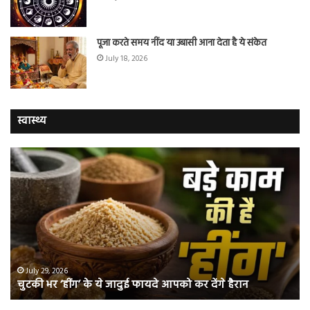
पूजा करते समय नींद या उबासी आना देता है ये संकेत
July 18, 2026
स्वास्थ्य
चुटकी
वैज्
भर
ने
‘हींग’
बत
के
कि
ये
क्यो
जादुई
नॉ
फायदे
स्म
आपको
भी
ए
कर
हो
July 29, 2026
चुटकी भर ‘हींग’ के ये जादुई फायदे आपको कर देंगे हैरान
देंगे
जात
हैरान
हैं