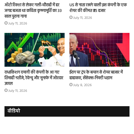
ऑटो रिक्शा से लेकर गली-चौराहों में हर
US से नाता रखने वाली इस कंपनी के एक
जगह बजता था कविता कृष्णामूर्ति का 33
शेयर की कीमत ₹35 हजार
साल पुराना गाना
July 11, 2026
July 11, 2026
राधाकिशन दमानी की कंपनी के आ गए
ईरान पर ट्रंप के बयान से शेयर बाजार में
तिमाही नतीजे, रेवेन्यू और मूनाफे में जोरदार
हाहाकार, सेंसेक्स-निफ्टी धड़ाम
उछाल
July 8, 2026
July 11, 2026
वीडियो
इमरान
रज
हाशमी
दल