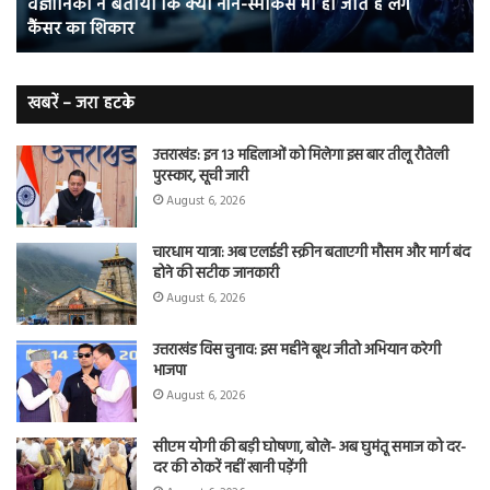
वैज्ञानिकों ने बताया कि क्यों नॉन-स्मोकर्स भी हो जाते हैं लंग
हो
5
कैंसर का शिकार
जाते
त
हैं
बढ़
लंग
कैंसर का
खबरें – जरा हटके
शिकार
उत्तराखंड: इन 13 महिलाओं को मिलेगा इस बार तीलू रौतेली
पुरस्कार, सूची जारी
August 6, 2026
चारधाम यात्रा: अब एलईडी स्क्रीन बताएगी मौसम और मार्ग बंद
होने की सटीक जानकारी
August 6, 2026
उत्तराखंड विस चुनाव: इस महीने बूथ जीतो अभियान करेगी
भाजपा
August 6, 2026
सीएम योगी की बड़ी घोषणा, बोले- अब घुमंतू समाज को दर-
दर की ठोकरें नहीं खानी पड़ेंगी