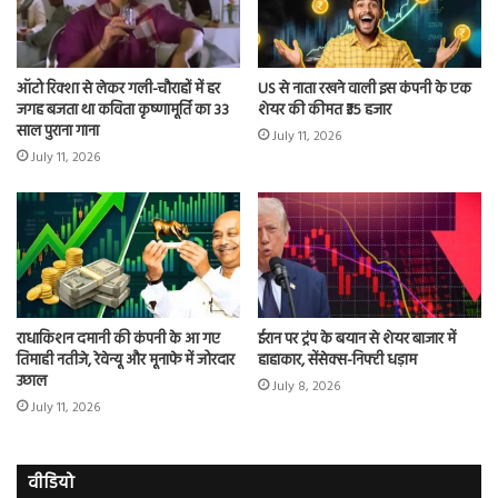
ऑटो रिक्शा से लेकर गली-चौराहों में हर
US से नाता रखने वाली इस कंपनी के एक
जगह बजता था कविता कृष्णामूर्ति का 33
शेयर की कीमत ₹35 हजार
साल पुराना गाना
July 11, 2026
July 11, 2026
राधाकिशन दमानी की कंपनी के आ गए
ईरान पर ट्रंप के बयान से शेयर बाजार में
तिमाही नतीजे, रेवेन्यू और मूनाफे में जोरदार
हाहाकार, सेंसेक्स-निफ्टी धड़ाम
उछाल
July 8, 2026
July 11, 2026
वीडियो