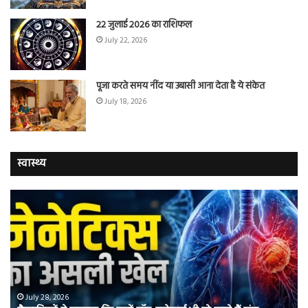
22 जुलाई 2026 का राशिफल
July 22, 2026
पूजा करते समय नींद या उबासी आना देता है ये संकेत
July 18, 2026
स्वास्थ्य
वैज्ञानिकों
यो
ने
कर
बताया
वाल
कि
में
क्यों
तंब
नॉन-
छोड
स्मोकर्स
की
भी
संभ
July 28, 2026