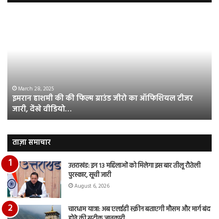
इमरान
रज
हाशमी
दल
की
औ
की
आस
फिल्म
रि
ग्राउंड
की
जीरो
भिड़
का
सब
March 28, 2025
इमरान हाशमी की की फिल्म ग्राउंड जीरो का ऑफिशियल टीजर
ऑफिशियल
साम
जारी, देंखे वीडियो…
टीजर
हुई
जारी,
बह
देंखे
पर
वीडियो…
रुब
ताज़ा समाचार
दि
का
उत्तराखंड: इन 13 महिलाओं को मिलेगा इस बार तीलू रौतेली
आय
पुरस्कार, सूची जारी
रि
August 6, 2026
चारधाम यात्रा: अब एलईडी स्क्रीन बताएगी मौसम और मार्ग बंद
होने की सटीक जानकारी