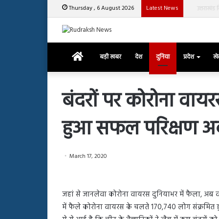
Thursday , 6 August 2026
Latest News
उत्तराखंड वि
Home
बड़ी खबर
देश
दुनिया
प्रदेश
ख
बंदरों पर कोरोना वाय
हुआ सफल परिक्षण अब इ
रजत
दलाल
और
आसिम
March 17, 2020
रियाज
की
March 29, 2025
भिड़ंत,
रजत दलाल और आसिम रिया
28, 2025
सबके
जहां से जानलेवा कोरोना वायरस दुनियाभर में फैला, अब व
हाशमी की की फिल्म ग्राउंड जीरो का
सबके सामने हुई बहस पर 
सामने
में फैले कोरोना वायरस के चलते 170,740 लोग संक्रमित 
यल टीजर जारी, देंखे वीडियो…
आया रिएक्शन
हुई