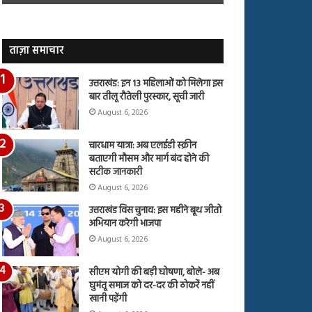
जारी,
बहस
देंखे
पर
वीडियो…
रुबीना
दिलैक
ताज़ा समाचार
का
आया
उत्तराखंड: इन 13 महिलाओं को मिलेगा इस
रिएक्शन
बार तीलू रौतेली पुरस्कार, सूची जारी
August 6, 2026
चारधाम यात्रा: अब एलईडी स्क्रीन
बताएगी मौसम और मार्ग बंद होने की
सटीक जानकारी
August 6, 2026
उत्तराखंड विस चुनाव: इस महीने बूथ जीतो
अभियान करेगी भाजपा
August 6, 2026
सीएम योगी की बड़ी घोषणा, बोले- अब
घुमंतू समाज को दर-दर की ठोकरें नहीं
खानी पड़ेंगी