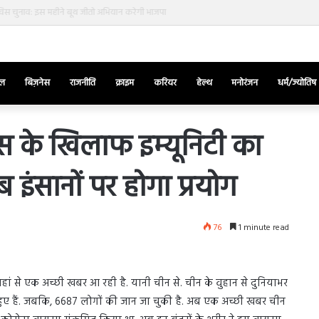
स चुनाव: इस महीने बूथ जीतो अभियान करेगी भाजपा
ेल
बिज़नेस
राजनीति
क्राइम
करियर
हेल्थ
मनोरंजन
धर्म/ज्योतिष
रस के खिलाफ इम्यूनिटी का
ंसानों पर होगा प्रयोग
तुर्किए
में
राष्ट्रपति
एर्दोगान
76
1 minute read
के
खिलाफ
March 28, 2025
सड़क
ज की भिड़ंत,
तुर्किए में राष्ट्रपति एर्दोगान के खिलाफ सड़क
पर
हां से एक अच्छी खबर आ रही है. यानी चीन से. चीन के वुहान से दुनियाभर
रुबीना दिलैक का
पर उतरा पिकाचू, भागते हुए आया नजर, देंखे
उतरा
हुए हैं. जबकि, 6687 लोगों की जान जा चुकी है. अब एक अच्छी खबर चीन
वीडियो…
पिकाचू,