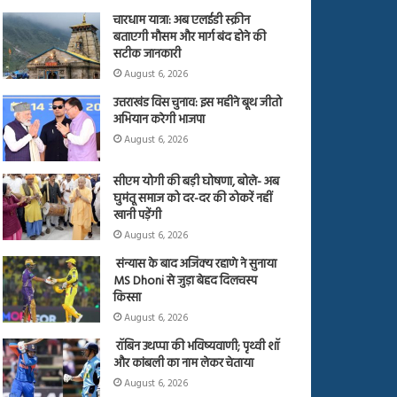
चारधाम यात्रा: अब एलईडी स्क्रीन
बताएगी मौसम और मार्ग बंद होने की
सटीक जानकारी
August 6, 2026
उत्तराखंड विस चुनाव: इस महीने बूथ जीतो
अभियान करेगी भाजपा
August 6, 2026
सीएम योगी की बड़ी घोषणा, बोले- अब
घुमंतू समाज को दर-दर की ठोकरें नहीं
खानी पड़ेंगी
August 6, 2026
संन्यास के बाद अजिंक्‍य रहाणे ने सुनाया
MS Dhoni से जुड़ा बेहद दिलचस्प
किस्सा
August 6, 2026
रॉबिन उथप्पा की भविष्यवाणी; पृथ्वी शॉ
और कांबली का नाम लेकर चेताया
August 6, 2026