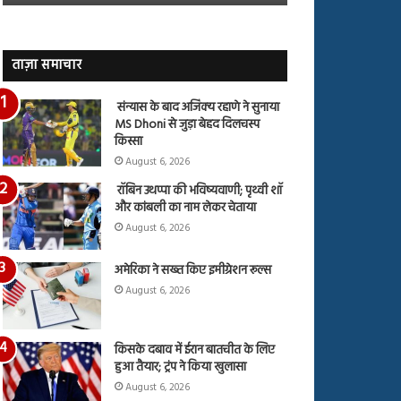
जारी,
बहस
देंखे
पर
वीडियो…
रुबीना
दिलैक
ताज़ा समाचार
का
आया
संन्यास के बाद अजिंक्‍य रहाणे ने सुनाया
रिएक्शन
MS Dhoni से जुड़ा बेहद दिलचस्प
किस्सा
August 6, 2026
रॉबिन उथप्पा की भविष्यवाणी; पृथ्वी शॉ
और कांबली का नाम लेकर चेताया
August 6, 2026
अमेरिका ने सख्त किए इमीग्रेशन रूल्स
August 6, 2026
किसके दबाव में ईरान बातचीत के लिए
हुआ तैयार; ट्रंप ने किया खुलासा
August 6, 2026