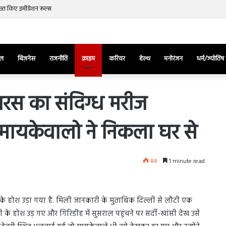
्त किए इमीग्रेशन रूल्स
ेल
बिज़नेस
राजनीति
क्राइम
करियर
हेल्थ
मनोरंजन
धर्म/ज्योतिष
रस का संदिग्ध मरीज
यकेवालो ने निकला घर से
तुर्किए
में
राष्ट्रपति
एर्दोगान
84
1 minute read
के
खिलाफ
March 28, 2025
सड़क
ज की भिड़ंत,
तुर्किए में राष्ट्रपति एर्दोगान के खिलाफ सड़क
पर
के होश उड़ा गया है. मिली जानकारी के मुताबिक दिल्ली से लौटी एक
रुबीना दिलैक का
पर उतरा पिकाचू, भागते हुए आया नजर, देंखे
उतरा
 होश उड़ गए और गिरिडीह में सुसराल पहुंचने पर सर्दी-खांसी देख उसे
वीडियो…
पिकाचू,