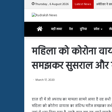
Thursday , 6 August 2026
Latest News
अमेरिका ने सख
Home
बड़ी खबर
देश
दुनिया
प्रदेश
ख
महिला को कोरोना वाय
समझकर सुसराल और मा
रजत
दलाल
और
आसिम
March 17, 2020
रियाज
की
March 29, 2025
भिड़ंत,
रजत दलाल और आसिम रिया
28, 2025
सबके
हाल ही में जो अपराध का मामला सामने आया है वह सभी 
हाशमी की की फिल्म ग्राउंड जीरो का
सबके सामने हुई बहस पर 
सामने
महिला को कोरोना वायरस का संदिग्ध मरीज समझकर सभी के
यल टीजर जारी, देंखे वीडियो…
आया रिएक्शन
हुई