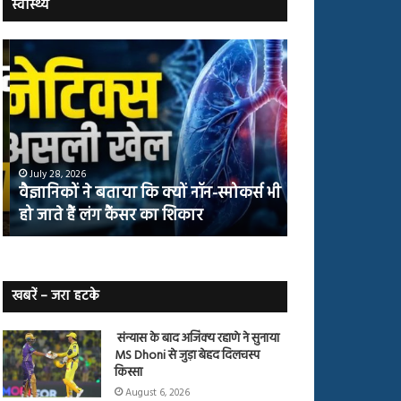
स्वास्थ्य
वैज्ञानिकों
योग
ने
करने
बताया
वालों
कि
में
क्यों
तंबाकू
नॉन-
छोड़ने
स्मोकर्स
की
July 28, 2026
July 27, 2026
भी
संभावना
वैज्ञानिकों ने बताया कि क्यों नॉन-स्मोकर्स भी
योग करने वालों म
हो
50%
हो जाते हैं लंग कैंसर का शिकार
50% तक बढ़ी
जाते
तक
हैं
बढ़ी
लंग
कैंसर का
शिकार
खबरें – जरा हटके
संन्यास के बाद अजिंक्‍य रहाणे ने सुनाया
MS Dhoni से जुड़ा बेहद दिलचस्प
किस्सा
August 6, 2026